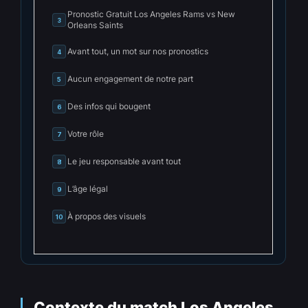
Pronostic Gratuit Los Angeles Rams vs New
3
Orleans Saints
Avant tout, un mot sur nos pronostics
4
Aucun engagement de notre part
5
Des infos qui bougent
6
Votre rôle
7
Le jeu responsable avant tout
8
L’âge légal
9
À propos des visuels
10
Contexte du match Los Angeles