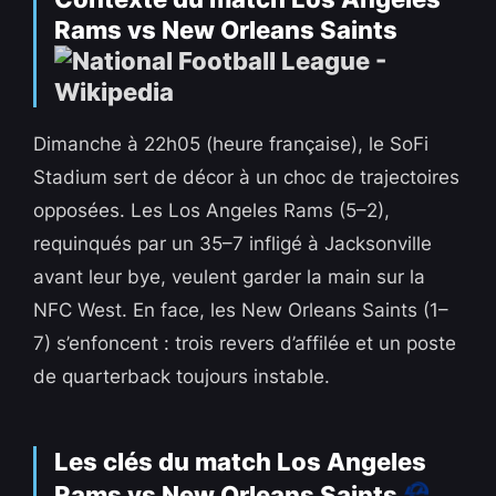
Rams vs New Orleans Saints
Dimanche à 22h05 (heure française), le SoFi
Stadium sert de décor à un choc de trajectoires
opposées. Les Los Angeles Rams (5–2),
requinqués par un 35–7 infligé à Jacksonville
avant leur bye, veulent garder la main sur la
NFC West. En face, les New Orleans Saints (1–
7) s’enfoncent : trois revers d’affilée et un poste
de quarterback toujours instable.
Les clés du match Los Angeles
Rams vs New Orleans Saints