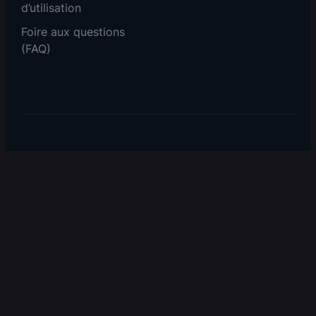
d’utilisation
Foire aux questions
(FAQ)