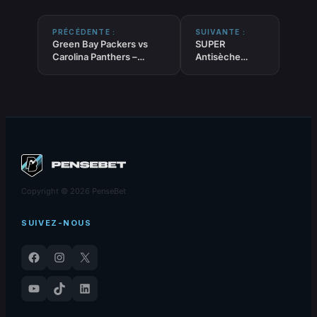
PRÉCÉDENTE :
SUIVANTE :
Green Bay Packers vs
SUPER
Carolina Panthers –
Antisèche
Pronostic Gratuit et
FOOT : BTTS –
prédictions – NFL –
Stat’ sur la
02/11/2025
saison –
2/11/2025
Copyright © 2026 PenseBet
SUIVEZ-NOUS
Facebook
Instagram
X
YouTube
TikTok
LinkedIn