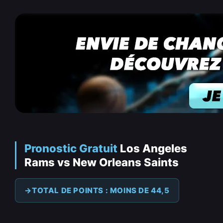
Pronostic Gratuit
Los Angeles
Rams vs New Orleans Saints
TOTAL DE POINTS : MOINS DE 44,5