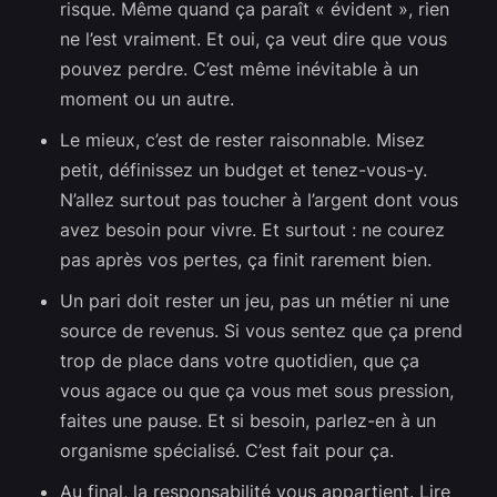
risque. Même quand ça paraît « évident », rien
ne l’est vraiment. Et oui, ça veut dire que vous
pouvez perdre. C’est même inévitable à un
moment ou un autre.
Le mieux, c’est de rester raisonnable. Misez
petit, définissez un budget et tenez-vous-y.
N’allez surtout pas toucher à l’argent dont vous
avez besoin pour vivre. Et surtout : ne courez
pas après vos pertes, ça finit rarement bien.
Un pari doit rester un jeu, pas un métier ni une
source de revenus. Si vous sentez que ça prend
trop de place dans votre quotidien, que ça
vous agace ou que ça vous met sous pression,
faites une pause. Et si besoin, parlez-en à un
organisme spécialisé. C’est fait pour ça.
Au final, la responsabilité vous appartient. Lire