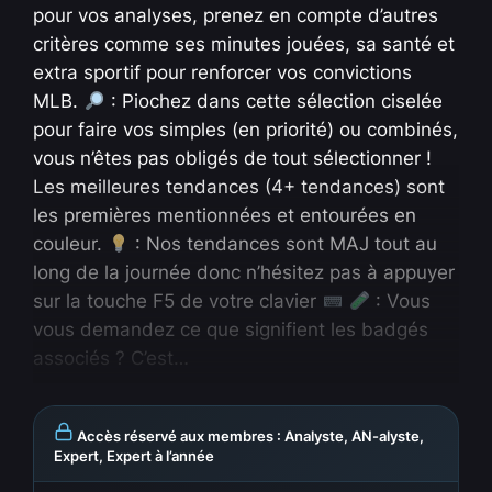
pour vos analyses, prenez en compte d’autres
critères comme ses minutes jouées, sa santé et
extra sportif pour renforcer vos convictions
MLB.
: Piochez dans cette sélection ciselée
pour faire vos simples (en priorité) ou combinés,
vous n’êtes pas obligés de tout sélectionner !
Les meilleures tendances (4+ tendances) sont
les premières mentionnées et entourées en
couleur.
: Nos tendances sont MAJ tout au
long de la journée donc n’hésitez pas à appuyer
sur la touche F5 de votre clavier
: Vous
vous demandez ce que signifient les badgés
associés ? C’est…
Accès réservé aux membres : Analyste, AN-alyste,
Expert, Expert à l’année