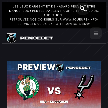
LES JEUX D’ARGENT ET DE HASARD PEUVENT ÊTRE
DANGEREUX : PERTES D’ARGENT, CONFLITS FAMILIAUX,
ADDICTION…
RETROUVEZ NOS CONSEILS SUR
WWW.JOUEURS-INFO-
SERVICE.FR
09-74-75-13-13
(APPEL NON SURTAXÉ)
Aller
au
Rechercher
contenu