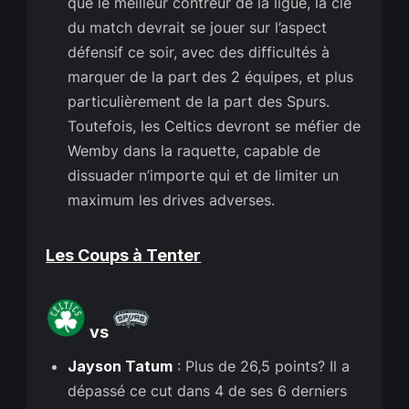
que le meilleur contreur de la ligue, la clé
du match devrait se jouer sur l’aspect
défensif ce soir, avec des difficultés à
marquer de la part des 2 équipes, et plus
particulièrement de la part des Spurs.
Toutefois, les Celtics devront se méfier de
Wemby dans la raquette, capable de
dissuader n’importe qui et de limiter un
maximum les drives adverses.
Les Coups à Tenter
vs
Jayson Tatum
: Plus de 26,5 points? Il a
dépassé ce cut dans 4 de ses 6 derniers