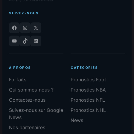
SUIVEZ-NOUS
Facebook
Instagram
X
YouTube
TikTok
LinkedIn
À PROPOS
CATÉGORIES
Forfaits
Pronostics Foot
Qui sommes-nous ?
Pronostics NBA
Contactez-nous
Pronostics NFL
Suivez-nous sur Google
Pronostics NHL
News
News
Nos partenaires