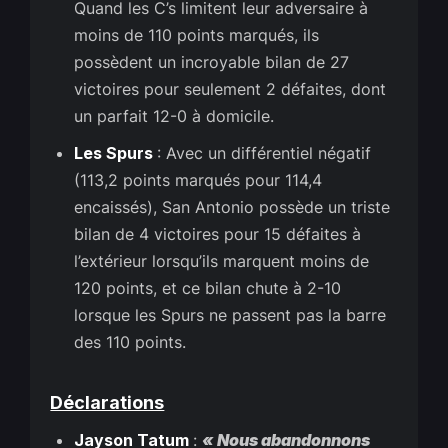
Quand les C’s limitent leur adversaire à
moins de 110 points marqués, ils
possèdent un incroyable bilan de 27
victoires pour seulement 2 défaites, dont
un parfait 12-0 à domicile.
Les Spurs
: Avec un différentiel négatif
(113,2 points marqués pour 114,4
encaissés), San Antonio possède un triste
bilan de 4 victoires pour 15 défaites à
l’extérieur lorsqu’ils marquent moins de
120 points, et ce bilan chute à 2-10
lorsque les Spurs ne passent pas la barre
des 110 points.
Déclarations
Jayson Tatum
:
« Nous abandonnons