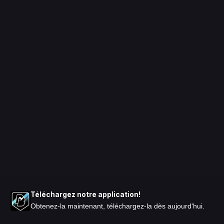
Téléchargez notre application!
Obtenez-la maintenant, téléchargez-la dès aujourd'hui.