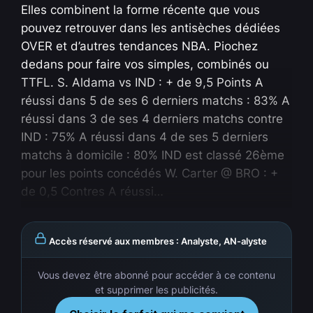
Elles combinent la forme récente que vous
pouvez retrouver dans les antisèches dédiées
OVER et d’autres tendances NBA. Piochez
dedans pour faire vos simples, combinés ou
TTFL. S. Aldama vs IND : + de 9,5 Points A
réussi dans 5 de ses 6 derniers matchs : 83% A
réussi dans 3 de ses 4 derniers matchs contre
IND : 75% A réussi dans 4 de ses 5 derniers
matchs à domicile : 80% IND est classé 26ème
pour les points concédés W. Carter @ BRO : +
de 0,5 Contres A réussi…
Accès réservé aux membres : Analyste, AN-alyste
Vous devez être abonné pour accéder à ce contenu
et supprimer les publicités.