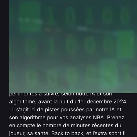
NBA : Efficace – les 5
meilleures tendances
« OVER » du 01/12/2024
Déc 1, 2024
—
La rédaction PenseBet
par
dans
Antisèches
, 
NBA
Les tendances NBA joueurs « OVER » les plus
pertinentes à suivre, selon notre IA et son
algorithme, avant la nuit du 1er décembre 2024
: Il s’agit ici de pistes poussées par notre IA et
son algorithme pour vos analyses NBA. Prenez
en compte le nombre de minutes récentes du
joueur, sa santé, Back to back, et l’extra sportif.