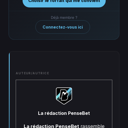
Choisir le forfait qui me convient
Déjà membre ?
Connectez-vous ici
AUTEUR/AUTRICE
La rédaction PenseBet
La rédaction PenseBet
rassemble