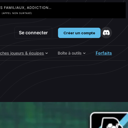
TS FAMILIAUX, ADDICTION…
3
(APPEL NON SURTAXÉ)
Se connecter
Créer un compte
iches joueurs & équipes
Boîte à outils
Forfaits