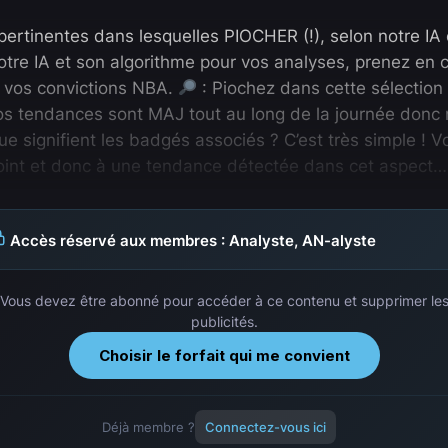
rtinentes dans lesquelles PIOCHER (!), selon notre IA et
r notre IA et son algorithme pour vos analyses, prenez e
er vos convictions NBA.
: Piochez dans cette sélection 
s tendances sont MAJ tout au long de la journée donc n
 signifient les badgés associés ? C’est très simple ! V
point et donc à une tendance détectée dans cet aspect…
Accès réservé aux membres : Analyste, AN-alyste
Vous devez être abonné pour accéder à ce contenu et supprimer le
publicités.
Choisir le forfait qui me convient
Déjà membre ?
Connectez-vous ici