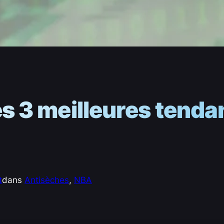
les 3 meilleures tend
t
dans
Antisèches
, 
NBA