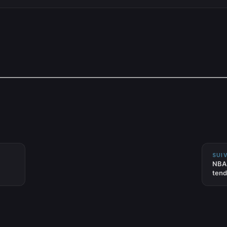
SUIV
NBA 
tend