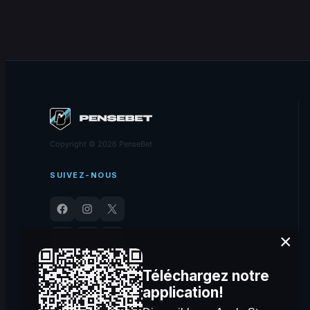
Copyright © 2026 PenseBet
SUIVEZ-NOUS
Facebook
Instagram
X
YouTube
TikTok
LinkedIn
×
Téléchargez notre
application!