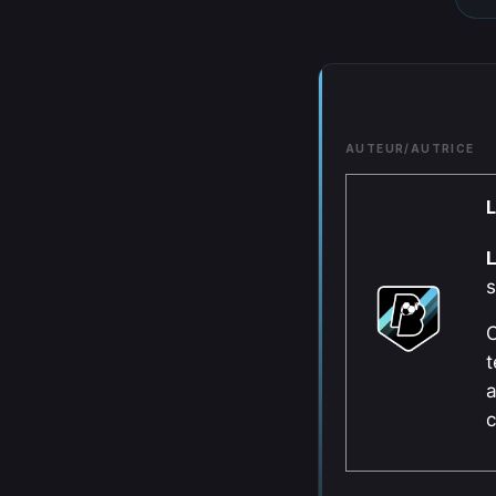
AUTEUR/AUTRICE
L
s
C
t
a