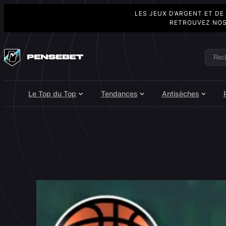
LES JEUX D’ARGENT ET DE
RETROUVEZ NOS
Aller
au
Rech
Search
contenu
Le Top du Top
Tendances
Antisèches