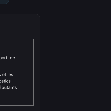
ort, de
 et les
ostics
débutants