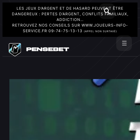
LES JEUX D’ARGENT ET DE HASARD PEUVENT ÊTRE
DANGEREUX : PERTES D’ARGENT, CONFLITS FAMILIAUX,
ADDICTION…
RETROUVEZ NOS CONSEILS SUR
WWW.JOUEURS-INFO-
SERVICE.FR
09-74-75-13-13
(APPEL NON SURTAXÉ)
Aller
au
Rechercher
contenu