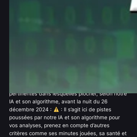
NBA : Efficace – les 60 +
meilleures tendances
« OVER » du 26/12/2024
Déc 26, 2024
—
La rédaction PenseBet
par
dans
Antisèches
, 
NBA
Les tendances NBA joueurs « OVER » les plus
pertinentes dans lesquelles piocher, selon notre
IA et son algorithme, avant la nuit du 26
décembre 2024 :
: Il s’agit ici de pistes
poussées par notre IA et son algorithme pour
vos analyses, prenez en compte d’autres
critères comme ses minutes jouées, sa santé et