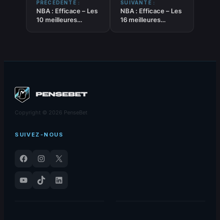
PRÉCÉDENTE :
SUIVANTE :
NBA : Efficace – Les
NBA : Efficace – Les
10 meilleures
16 meilleures
tendances
tendances
« UNDER » du
« UNDER » du
25/12/2024
26/12/2024
Copyright © 2026 PenseBet
SUIVEZ-NOUS
Facebook
Instagram
X
YouTube
TikTok
LinkedIn