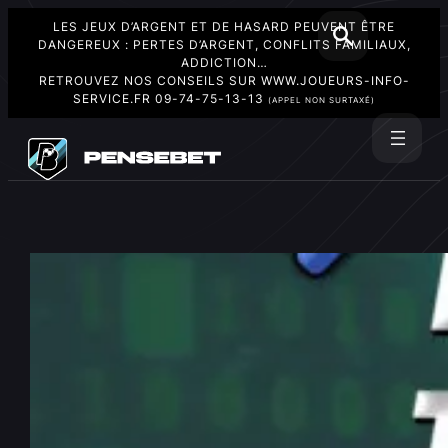
LES JEUX D’ARGENT ET DE HASARD PEUVENT ÊTRE
DANGEREUX : PERTES D’ARGENT, CONFLITS FAMILIAUX,
ADDICTION…
RETROUVEZ NOS CONSEILS SUR
WWW.JOUEURS-INFO-
SERVICE.FR
09-74-75-13-13
(APPEL NON SURTAXÉ)
Aller
au
Rechercher
contenu