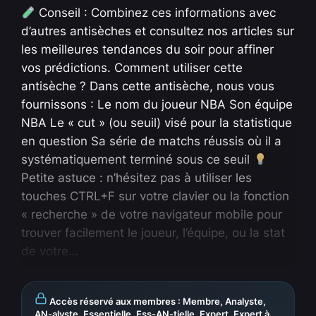
Conseil : Combinez ces informations avec
d’autres antisèches et consultez nos articles sur
les meilleures tendances du soir pour affiner
vos prédictions. Comment utiliser cette
antisèche ? Dans cette antisèche, nous vous
fournissons : Le nom du joueur NBA Son équipe
NBA Le « cut » (ou seuil) visé pour la statistique
en question Sa série de matchs réussis où il a
systématiquement terminé sous ce seuil
Petite astuce : n’hésitez pas à utiliser les
touches CTRL+F sur votre clavier ou la fonction
« recherche » de votre navigateur mobile pour
trouver facilement le joueur, l’équipe, ou la stat
de votre…
Accès réservé aux membres : Membre, Analyste,
AN-alyste, Essentielle, Ess-AN-tielle, Expert, Expert à