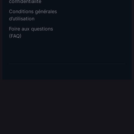
confidentialité
Conditions générales
d’utilisation
Foire aux questions
(FAQ)