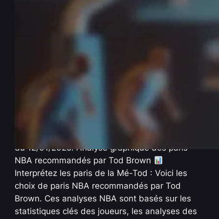
NBA : La « Mé-Tod » analytique
efficace du 12/01/2025
Jan 12, 2025
—
La rédaction PenseBet
par
dans
Antisèches
, 
NBA
La « Mé-Tod », le modèle analytique et les
projections de Tod, sur la NBA pour cette nuit
du 12/01/2025. Analyse graphique des paris
NBA recommandés par Tod Brown
Interprétez les paris de la Mé-Tod : Voici les
choix de paris NBA recommandés par Tod
Brown. Ces analyses NBA sont basés sur les
statistiques clés des joueurs, les analyses des