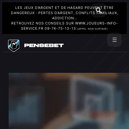
LES JEUX D’ARGENT ET DE HASARD PEUVENT ÊTRE
DANGEREUX : PERTES D’ARGENT, CONFLITS FAMILIAUX,
ADDICTION…
RETROUVEZ NOS CONSEILS SUR
WWW.JOUEURS-INFO-
SERVICE.FR
09-74-75-13-13
(APPEL NON SURTAXÉ)
Aller
au
Rechercher
contenu