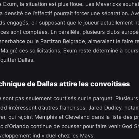
 Exum, la situation est plus floue. Les Mavericks souhai
a densité de l’effectif pourrait forcer une séparation. Av
ds engagés, en supposant que le joueur actuellement no
aces sont comptées. En parallèle, plusieurs clubs euro
enerbahce ou le Partizan Belgrade, aimeraient le faire re
Malgré ces sollicitations, Exum reste déterminé à poursu
quitter Dallas.
chnique de Dallas attire les convoitises
 sont pas seulement courtisés sur le parquet. Plusieu
idd intéressent d’autres franchises. Jared Dudley, notam
er, qui rejoint Memphis et Cleveland dans la liste des 
ic d’Orlando continue de pousser pour faire venir God 
eloppement individuel chez les Mavs.