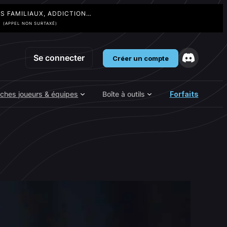
TS FAMILIAUX, ADDICTION…
3
(APPEL NON SURTAXÉ)
Se connecter
Créer un compte
iches joueurs & équipes
Boîte à outils
Forfaits