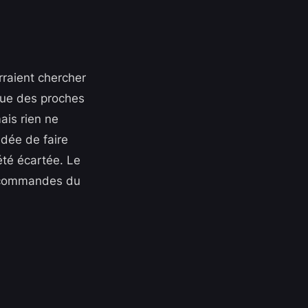
rraient chercher
 que des proches
ais rien ne
idée de faire
été écartée. Le
x commandes du