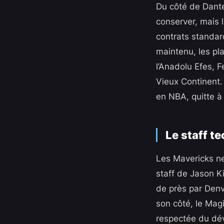
Du côté de Dante
conserver, mais l
contrats standar
maintenu, les pl
l’Anadolu Efes, F
Vieux Continent. 
en NBA, quitte à 
Le staff te
Les Mavericks ne
staff de Jason K
de près par Denv
son côté, le Mag
respectée du dév