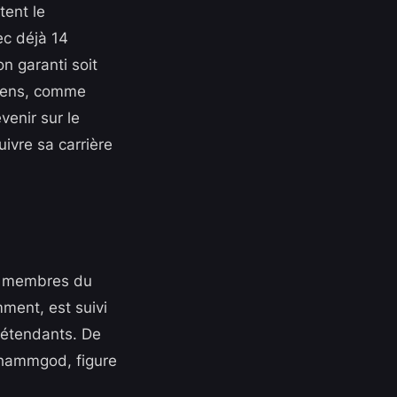
tent le
ec déjà 14
n garanti soit
péens, comme
venir sur le
ivre sa carrière
rs membres du
ment, est suivi
prétendants. De
Shammgod, figure