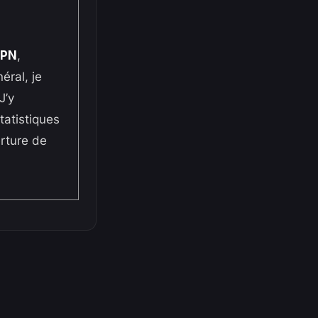
SPN
,
éral, je
 J’y
tatistiques
erture de