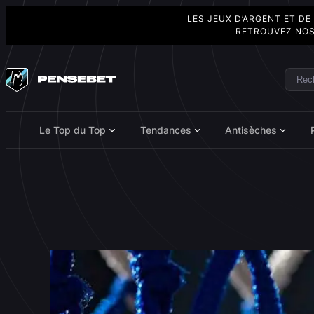
LES JEUX D’ARGENT ET DE
RETROUVEZ NOS
Aller
au
Rech
Search
contenu
Le Top du Top
Tendances
Antisèches