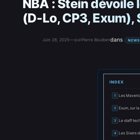
NBA : Stein dévoile
(D‑Lo, CP3, Exum), 
—
dans
par
Juin 28, 2025
Pierre Boulben
NEWS
INDEX
Les Maveric
1
Exum, sur la 
2
Le staff tec
3
Les Sixers 
4