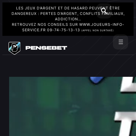
LES JEUX D’ARGENT ET DE HASARD PEUVENT ÊTRE
DANGEREUX : PERTES D’ARGENT, CONFLITS FAMILIAUX,
ADDICTION…
RETROUVEZ NOS CONSEILS SUR
WWW.JOUEURS-INFO-
SERVICE.FR
09-74-75-13-13
(APPEL NON SURTAXÉ)
Aller
au
Rechercher
contenu