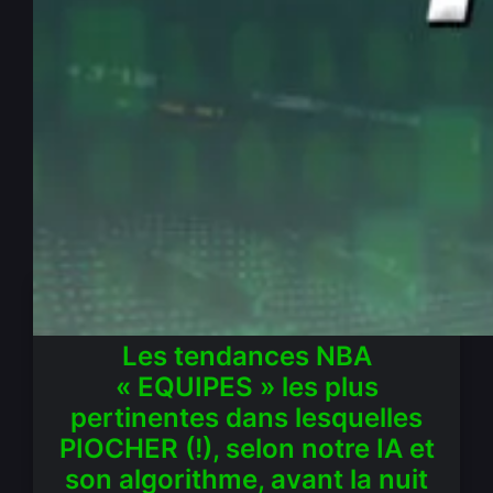
NBA : TOP focus innovant et
efficace sur 2 tendances
“EQUIPES” du 22/06/2025
Juin 22, 2025
—
La rédaction PenseBet
par
dans
Antisèches
, 
NBA
Les
tendances NBA
« EQUIPES » les plus
pertinentes
dans lesquelles
PIOCHER (!), selon notre IA et
son algorithme, avant la nuit