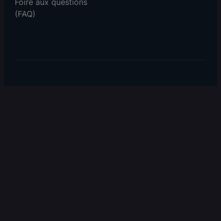
Foire aux questions
(FAQ)