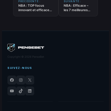
PRÉCÉDENTE :
SUIVANTE :
NBA : TOP focus
NBA : Efficace –
innovant et efficace
les 7 meilleures
sur 1 tendance
tendances
“EQUIPES” du
« OVER » du
21/01/2025
21/01/2025
Copyright © 2026 PenseBet
SUIVEZ-NOUS
Facebook
Instagram
X
YouTube
TikTok
LinkedIn