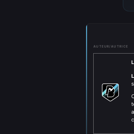
AUTEUR/AUTRICE
L
s
C
t
a