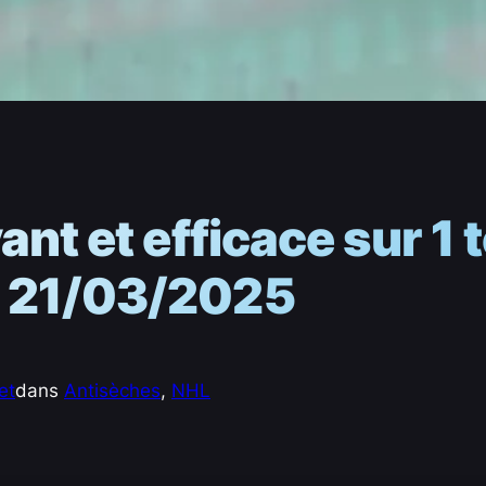
ant et efficace sur 1
 21/03/2025
et
dans
Antisèches
, 
NHL