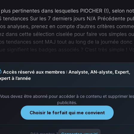
us pertinentes dans lesquelles PIOCHER (!), selon notre
S tendances Sur les 7 derniers jours N/A Précédente pu
vos analyses, prenez en compte d’autres critères comme 
ez dans cette sélection ciselée pour faire vos simples 
os tendances sont MAJ tout au long de la journée donc 
 signifient les badges associés ? C’est très simple ! V
Accès réservé aux membres : Analyste, AN-alyste, Expert,
xpert à l’année
Vous devez être abonné pour accéder à ce contenu et supprimer le
publicités.
Choisir le forfait qui me convient
Déjà membre ?
Connectez-vous ici