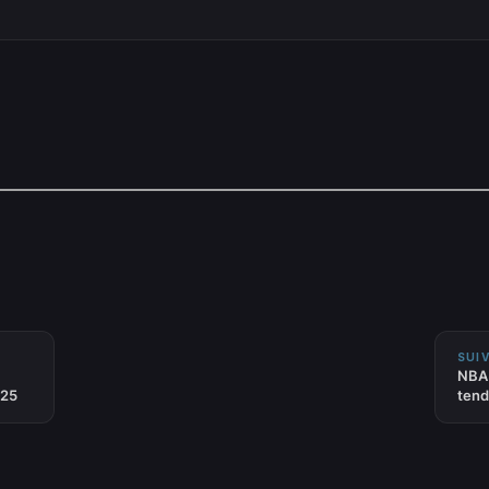
SUIV
NBA 
025
tend