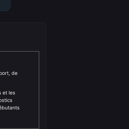
ort, de
 et les
ostics
débutants