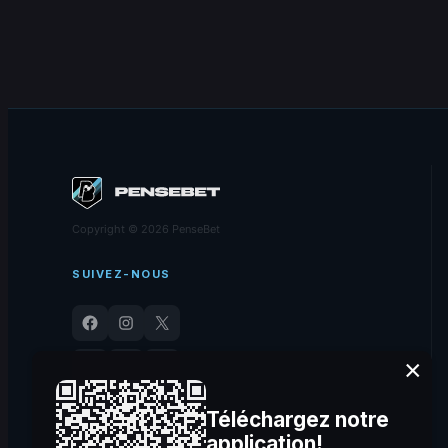
Copyright © 2026 PenseBet
SUIVEZ-NOUS
Facebook
Instagram
X
YouTube
TikTok
LinkedIn
×
Téléchargez notre
application!