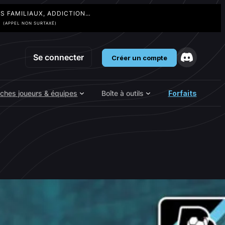
TS FAMILIAUX, ADDICTION…
3
(APPEL NON SURTAXÉ)
Se connecter
Créer un compte
iches joueurs & équipes
Boîte à outils
Forfaits