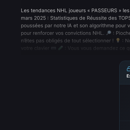
Les tendances NHL joueurs « PASSEURS » les pl
mars 2025 : Statistiques de Réussite des TOP
poussées par notre IA et son algorithme pour 
pour renforcer vos convictions NHL.
: Pioch
n’êtes pas obligés de tout sélectionner !
: N
votre clavier
: Vous vous demandez ce que
E