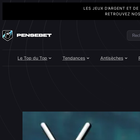
LES JEUX D’ARGENT ET DE
RETROUVEZ NOS
Aller
au
Rech
Search
contenu
Le Top du Top
Tendances
Antisèches