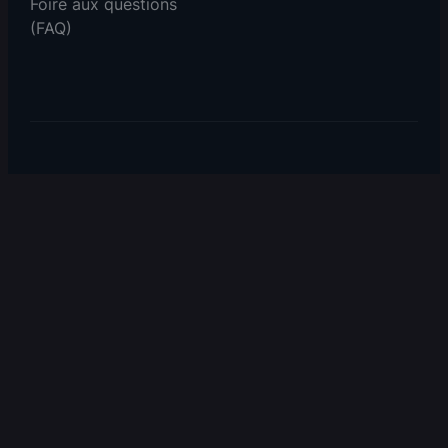
Foire aux questions
(FAQ)