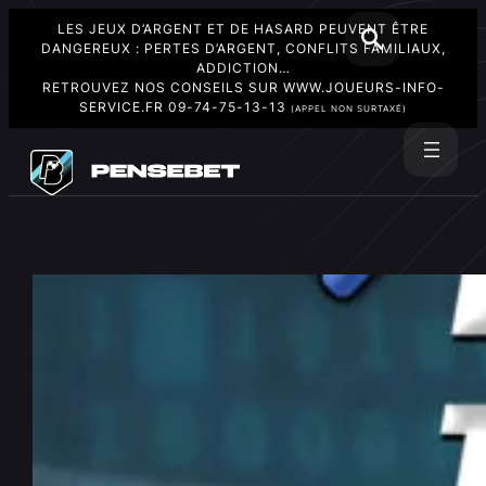
LES JEUX D’ARGENT ET DE HASARD PEUVENT ÊTRE
DANGEREUX : PERTES D’ARGENT, CONFLITS FAMILIAUX,
ADDICTION…
RETROUVEZ NOS CONSEILS SUR
WWW.JOUEURS-INFO-
SERVICE.FR
09-74-75-13-13
(APPEL NON SURTAXÉ)
Aller
au
Rechercher
contenu