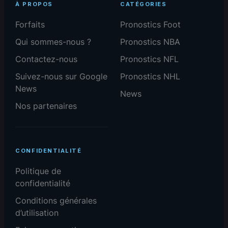
À PROPOS
CATÉGORIES
Forfaits
Pronostics Foot
Qui sommes-nous ?
Pronostics NBA
Contactez-nous
Pronostics NFL
Suivez-nous sur Google
Pronostics NHL
News
News
Nos partenaires
CONFIDENTIALITÉ
Politique de
confidentialité
Conditions générales
d’utilisation