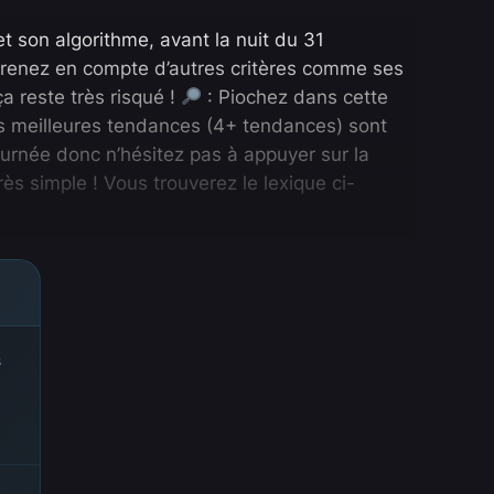
t son algorithme, avant la nuit du 31
, prenez en compte d’autres critères comme ses
a reste très risqué !
: Piochez dans cette
Les meilleures tendances (4+ tendances) sont
urnée donc n’hésitez pas à appuyer sur la
s simple ! Vous trouverez le lexique ci-
s