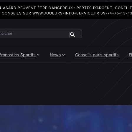
 HASARD PEUVENT ÊTRE DANGEREUX : PERTES D’ARGENT, CONFLI
 CONSEILS SUR
WWW.JOUEURS-INFO-SERVICE.FR
09-74-75-13-1
ercher
Pronostics Sportifs
News
Conseils paris sportifs
F