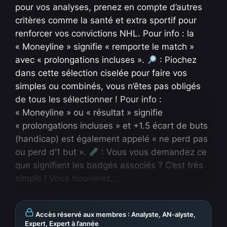
pour vos analyses, prenez en compte d’autres
critères comme la santé et extra sportif pour
renforcer vos convictions NHL. Pour info : la
« Moneyline » signifie « remporte le match »
avec « prolongations incluses ».
: Piochez
dans cette sélection ciselée pour faire vos
simples ou combinés, vous n’êtes pas obligés
de tous les sélectionner ! Pour info :
« Moneyline » ou « résultat » signifie
« prolongations incluses » et +1.5 écart de buts
(handicap) est également appelé « ne perd pas
ou perd d’1 but ».
: Vous vous demandez ce
que signifient les badgés associés ? C’est très
simple ! Vous trouverez…
Accès réservé aux membres : Analyste, AN-alyste,
Expert, Expert à l’année