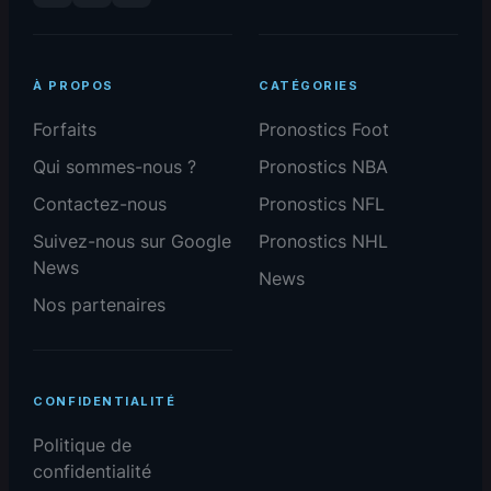
À PROPOS
CATÉGORIES
Forfaits
Pronostics Foot
Qui sommes-nous ?
Pronostics NBA
Contactez-nous
Pronostics NFL
Suivez-nous sur Google
Pronostics NHL
News
News
Nos partenaires
CONFIDENTIALITÉ
Politique de
confidentialité