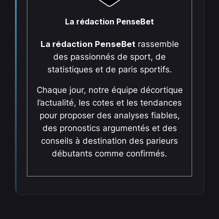
La rédaction PenseBet
La rédaction PenseBet
rassemble
des passionnés de sport, de
statistiques et de paris sportifs.
Chaque jour, notre équipe décortique
l’actualité, les cotes et les tendances
pour proposer des analyses fiables,
des pronostics argumentés et des
conseils à destination des parieurs
débutants comme confirmés.