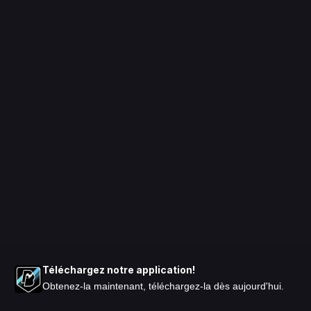
Téléchargez notre application!
Obtenez-la maintenant, téléchargez-la dès aujourd'hui.