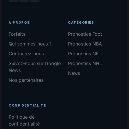
À PROPOS
CATÉGORIES
Forfaits
Pronostics Foot
Qui sommes-nous ?
Pronostics NBA
Contactez-nous
Pronostics NFL
Suivez-nous sur Google
Pronostics NHL
News
News
Nos partenaires
CONFIDENTIALITÉ
Politique de
confidentialité