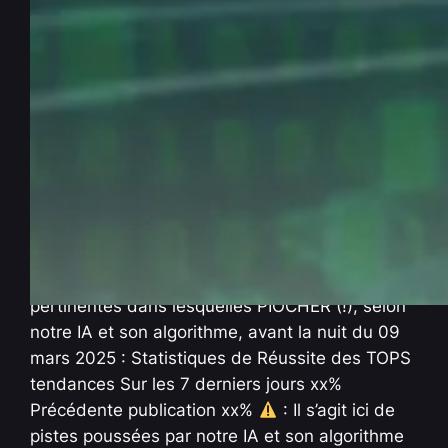
NHL : TOP focus innovant et
efficace sur 4 tendances
“EQUIPES” du 09/03/2025
Mar 9, 2025
—
La rédaction PenseBet
par
dans
Antisèches
, 
NHL
Les tendances NHL « EQUIPES » les plus
pertinentes dans lesquelles PIOCHER (!), selon
notre IA et son algorithme, avant la nuit du 09
mars 2025 : Statistiques de Réussite des TOPS
tendances Sur les 7 derniers jours xx%
Précédente publication xx%
: Il s’agit ici de
pistes poussées par notre IA et son algorithme