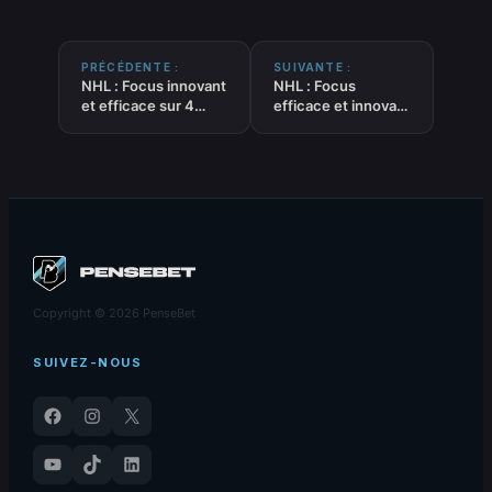
PRÉCÉDENTE :
SUIVANTE :
NHL : Focus innovant
NHL : Focus
et efficace sur 4
efficace et innovant
tendances
sur 1 tendance
« PASSEURS » du
“BUTEURS” du
08/01/2025
08/01/2025
Copyright © 2026 PenseBet
SUIVEZ-NOUS
Facebook
Instagram
X
YouTube
TikTok
LinkedIn