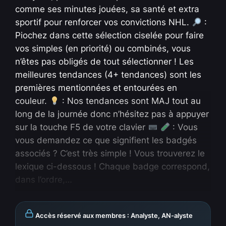
comme ses minutes jouées, sa santé et extra
sportif pour renforcer vos convictions NHL.
:
Piochez dans cette sélection ciselée pour faire
vos simples (en priorité) ou combinés, vous
n’êtes pas obligés de tout sélectionner ! Les
meilleures tendances (4+ tendances) sont les
premières mentionnées et entourées en
couleur.
: Nos tendances sont MAJ tout au
long de la journée donc n’hésitez pas à appuyer
sur la touche F5 de votre clavier
: Vous
vous demandez ce que signifient les badgés
associés ? C’est très simple ! Vous trouverez le
lexique ci-dessous ! Chaque badge correspond,
dans l’ordre,…
Accès réservé aux membres : Analyste, AN-alyste