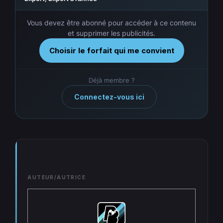
Vous devez être abonné pour accéder à ce contenu
et supprimer les publicités.
Choisir le forfait qui me convient
Déjà membre ?
Connectez-vous ici
AUTEUR/AUTRICE