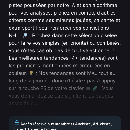
pistes poussées par notre IA et son algorithme
pour vos analyses, prenez en compte d’autres
critères comme ses minutes jouées, sa santé et
extra sportif pour renforcer vos convictions
NHL.
: Piochez dans cette sélection ciselée
pour faire vos simples (en priorité) ou combinés,
vous n’êtes pas obligés de tout sélectionner !
Les meilleures tendances (4+ tendances) sont
les premières mentionnées et entourées en
couleur.
: Nos tendances sont MAJ tout au
long de la journée donc n’hésitez pas à appuyer
sur la touche F5 de votre clavier
: Vous
vous demandez ce que signifient les badgés
associés ?…
Accès réservé aux membres : Analyste, AN-alyste,
Expert, Expert à l’année