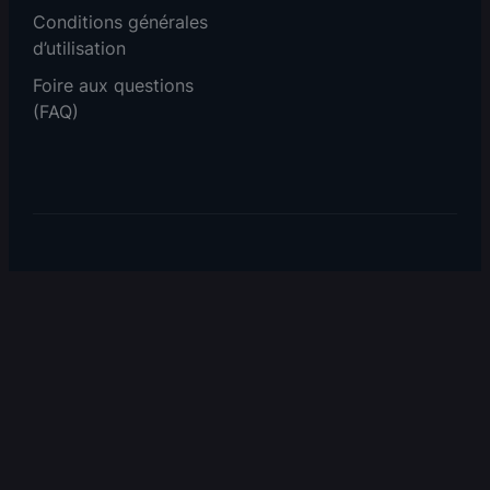
Conditions générales
d’utilisation
Foire aux questions
(FAQ)