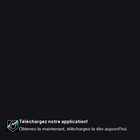
Téléchargez notre application!
Obtenez-la maintenant, téléchargez-la dès aujourd'hui.