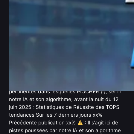
NHL : focus efficace et rapide
sur 2 tendances pronostics
« POINTS » du 12/06/2025
Juin 12, 2025
—
La rédaction PenseBet
par
dans
Antisèches
, 
NHL
Les tendances NHL joueurs « POINTS » les plus
pertinentes dans lesquelles PIOCHER (!), selon
notre IA et son algorithme, avant la nuit du 12
juin 2025 : Statistiques de Réussite des TOPS
tendances Sur les 7 derniers jours xx%
Précédente publication xx%
: Il s’agit ici de
pistes poussées par notre IA et son algorithme