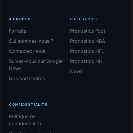
À PROPOS
CATÉGORIES
Forfaits
Pronostics Foot
Qui sommes-nous ?
Pronostics NBA
Contactez-nous
Pronostics NFL
Suivez-nous sur Google
Pronostics NHL
News
News
Nos partenaires
CONFIDENTIALITÉ
Politique de
confidentialité