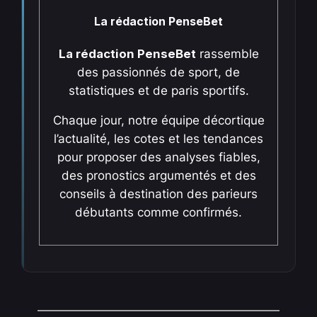
La rédaction PenseBet
La rédaction PenseBet
rassemble
des passionnés de sport, de
statistiques et de paris sportifs.
Chaque jour, notre équipe décortique
l’actualité, les cotes et les tendances
pour proposer des analyses fiables,
des pronostics argumentés et des
conseils à destination des parieurs
débutants comme confirmés.