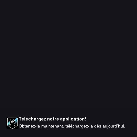
Téléchargez notre application!
Obtenez-la maintenant, téléchargez-la dès aujourd'hui.