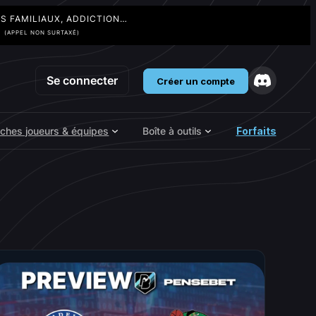
TS FAMILIAUX, ADDICTION…
3
(APPEL NON SURTAXÉ)
Se connecter
Créer un compte
iches joueurs & équipes
Boîte à outils
Forfaits