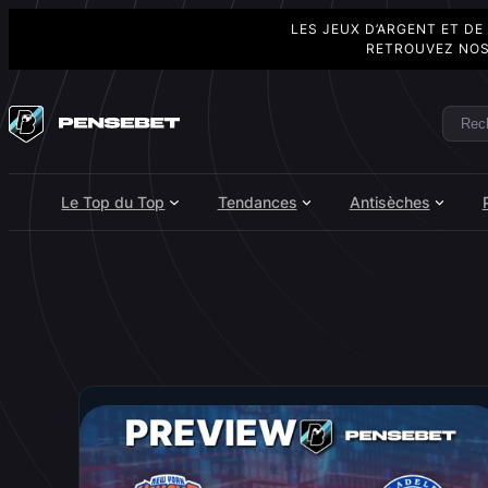
LES JEUX D’ARGENT ET DE
RETROUVEZ NOS
Aller
au
Rech
Search
contenu
Le Top du Top
Tendances
Antisèches