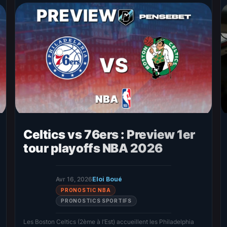
Celtics vs 76ers : Preview 1er
tour playoffs NBA 2026
Avr 16, 2026
Eloi Boué
PRONOSTIC NBA
PRONOSTICS SPORTIFS
Les Boston Celtics (2ème à l’Est) accueillent les Philadelphia