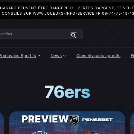
 HASARD PEUVENT ÊTRE DANGEREUX : PERTES D’ARGENT, CONFLI
 CONSEILS SUR
WWW.JOUEURS-INFO-SERVICE.FR
09-74-75-13-1
ercher
Pronostics Sportifs
News
Conseils paris sportifs
F
76ers