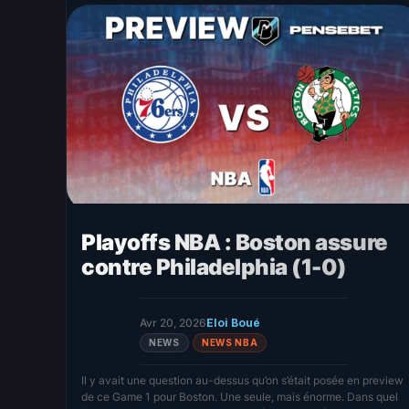
Playoffs NBA : Boston assure
contre Philadelphia (1-0)
Avr 20, 2026
Eloi Boué
NEWS
NEWS NBA
Il y avait une question au-dessus qu’on s’était posée en preview
de ce Game 1 pour Boston. Une seule, mais énorme. Dans quel