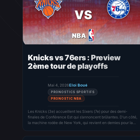
Knicks vs 76ers : Preview
2ème tour de playoffs
Mai 4, 2026
Eloi Boué
PRONOSTICS SPORTIFS
PRONOSTIC NBA
Les Knicks (3e) accueillent les Sixers (7e) pour des demi-
finales de Conférence Est qui s’annoncent brûlantes. D’un côté,
la machine rodée de New York, qui revient en demies pour la
quatrième année consécutive. De l’autre, une équipe de
Philadelphie qui vient d’accomplir l’un des comebacks les plus
improbables de la décennie. Avantage terrain, stars en…