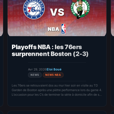
Playoffs NBA : les 76ers
surprennent Boston (2-3)
Avr 29, 2026
Eloi Boué
NEWS
NEWS NBA
Les 76ers se retrouvaient dos au mur hier soir en visite au TD
Garden de Boston après une piètre performance lors du game 4.
L’occasion pour les C’s de terminer la série à domicile afin de se
concentrer dores et déjà sur les demi-finales de conférence.
Cela dit, tout ne s’est pas passé comme prévu…