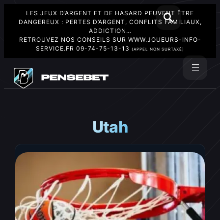
LES JEUX D’ARGENT ET DE HASARD PEUVENT ÊTRE
DANGEREUX : PERTES D’ARGENT, CONFLITS FAMILIAUX,
ADDICTION…
RETROUVEZ NOS CONSEILS SUR
WWW.JOUEURS-INFO-
SERVICE.FR
09-74-75-13-13
(APPEL NON SURTAXÉ)
Aller
au
Rechercher
contenu
Utah