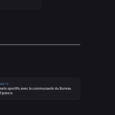
ANTE :
paris sportifs avec la communauté du Bureau
Tipsters