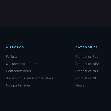
À PROPOS
CATÉGORIES
Forfaits
Pronostics Foot
Qui sommes-nous ?
Pronostics NBA
Contactez-nous
Pronostics NFL
Suivez-nous sur Google News
Pronostics NHL
Nos partenaires
News