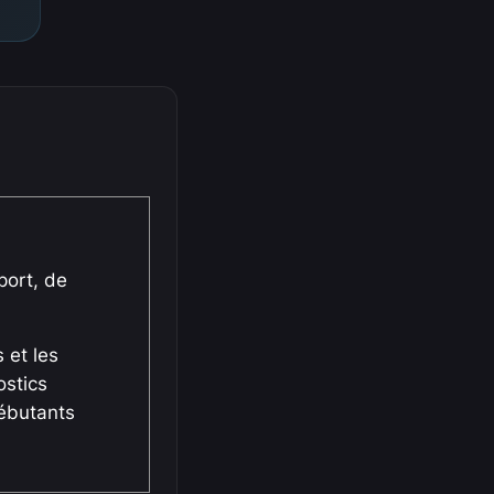
ort, de
 et les
ostics
débutants