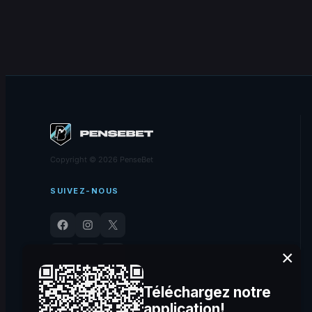
Copyright © 2026 PenseBet
SUIVEZ-NOUS
Facebook
Instagram
X
YouTube
TikTok
LinkedIn
×
Téléchargez notre
application!