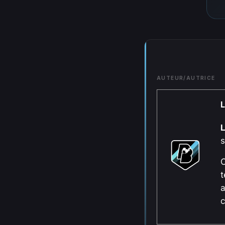
AUTEUR/AUTRICE
L
s
C
t
a