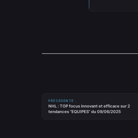
PRÉCÉDENTE :
NHL : TOP focus innovant et efficace sur 2
tendances “EQUIPES” du 09/06/2025