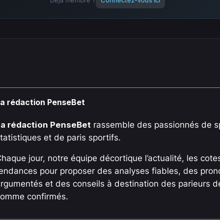
a rédaction PenseBet
La rédaction PenseBet
rassemble des passionnés de sp
tatistiques et de paris sportifs.
haque jour, notre équipe décortique l’actualité, les cotes
endances pour proposer des analyses fiables, des pron
rgumentés et des conseils à destination des parieurs 
comme confirmés.