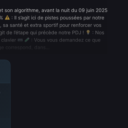
 son algorithme, avant la nuit du 09 juin 2025
x%
: Il s’agit ici de pistes poussées par notre
sa santé et extra sportif pour renforcer vos
git de l’étape qui précède notre PDJ !
: Nos
 clavier
: Vous vous demandez ce que
adge correspond, dans…
s