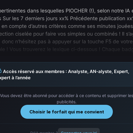
inentes dans lesquelles PIOCHER (!), selon notre IA et
 Sur les 7 derniers jours xx% Précédente publication x
 en compte d’autres critères comme ses minutes jouées, 
ction ciselée pour faire vos simples ou combinés ! Il s’a
 donc n’hésitez pas à appuyer sur la touche F5 de votre
imple ! Vous trouverez le lexique ci-dessous ! Chaque b
Accès réservé aux membres : Analyste, AN-alyste, Expert,
xpert à l’année
Vous devez être abonné pour accéder à ce contenu et supprimer le
publicités.
Choisir le forfait qui me convient
Déjà membre ?
Connectez-vous ici