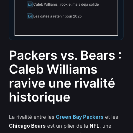
Caleb Williams : rookie, mais déjà solide
1.3
Les dates à retenir pour 2025
1.4
Packers vs. Bears :
Caleb Williams
ravive une rivalité
historique
La rivalité entre les
Green Bay Packers
et les
Chicago Bears
est un pilier de la
NFL
, une