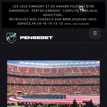
LES JEUX D’ARGENT ET DE HASARD PEUVENT ÊTRE
DANGEREUX : PERTES D’ARGENT, CONFLITS FAMILIAUX,
ADDICTION…
RETROUVEZ NOS CONSEILS SUR
WWW.JOUEURS-INFO-
SERVICE.FR
09-74-75-13-13
(APPEL NON SURTAXÉ)
Aller
au
Rechercher
contenu