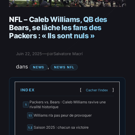
NFL – Caleb Williams, QB des
Bears, se lâche les fans des
Packers : « Ils sont nuls »
—
par
Juin 22, 2025
Salvatore Macrí
dans
, 
NEWS
NEWS NFL
INDEX
Cacher l'index
Packers vs. Bears : Caleb Williams ravive une
1
rivalité historique
Williams n’a pas peur de provoquer
1.1
Saison 2025 : chacun sa victoire
1.2