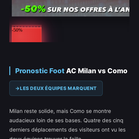
Pronostic Foot
AC Milan vs Como
LES DEUX ÉQUIPES MARQUENT
Milan reste solide, mais Como se montre
audacieux loin de ses bases. Quatre des cinq
derniers déplacements des visiteurs ont vu les