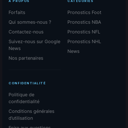
À PROPOS
CATÉGORIES
Forfaits
Pronostics Foot
Qui sommes-nous ?
Pronostics NBA
Contactez-nous
Pronostics NFL
Suivez-nous sur Google
Pronostics NHL
News
News
Nos partenaires
CONFIDENTIALITÉ
Politique de
confidentialité
Conditions générales
d’utilisation
Foire aux questions