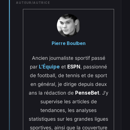
AUTEUR/AUTRICE
Pierre Boulben
Ancien journaliste sportif passé
par
L’Équipe
et
ESPN
, passionné
de football, de tennis et de sport
en général, je dirige depuis deux
ans la rédaction de
PenseBet
. J’y
supervise les articles de
tendances, les analyses
statistiques sur les grandes ligues
sportives, ainsi que la couverture