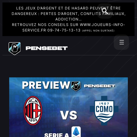
LES JEUX D’ARGENT ET DE HASARD PEUVENT ÊTRE
DANGEREUX : PERTES D’ARGENT, CONFLITS FAMILIAUX,
ADDICTION…
RETROUVEZ NOS CONSEILS SUR
WWW.JOUEURS-INFO-
SERVICE.FR
09-74-75-13-13
(APPEL NON SURTAXÉ)
Aller
au
Rechercher
contenu