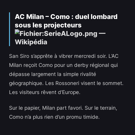
AC Milan – Como : duel lombard
sous les projecteurs
San Siro s’apprête à vibrer mercredi soir. L’AC
Milan reçoit Como pour un derby régional qui
dépasse largement la simple rivalité
géographique. Les Rossoneri visent le sommet.
Les visiteurs rêvent d’Europe.
Sur le papier, Milan part favori. Sur le terrain,
Como n’a plus rien d’un promu timide.