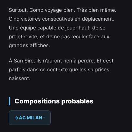
Surtout, Como voyage bien. Très bien même.
Cinq victoires consécutives en déplacement.
Une équipe capable de jouer haut, de se
projeter vite, et de ne pas reculer face aux
grandes affiches.
À San Siro, ils n’auront rien à perdre. Et c’est
parfois dans ce contexte que les surprises
naissent.
Compositions probables
AC MILAN :