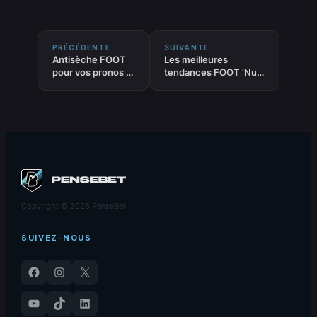
PRÉCÉDENTE :
SUIVANTE :
Antisèche FOOT
Les meilleures
pour vos pronos –
tendances FOOT ‘Nul
PLUS de 3.5 buts
ou victoire – Double
du 10-03-2026
chance’ du 10-03-
2026
Copyright © 2026 PenseBet
SUIVEZ-NOUS
Facebook
Instagram
X
YouTube
TikTok
LinkedIn