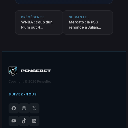
PRÉCÉDENTE :
SUIVANTE :
WNBA : coup dur,
Mercato : le PSG
Plum out 4
renonce à Julian
semaines
Alvarez
Copyright © 2026 PenseBet
SUIVEZ-NOUS
Facebook
Instagram
X
YouTube
TikTok
LinkedIn