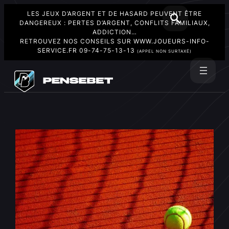
LES JEUX D’ARGENT ET DE HASARD PEUVENT ÊTRE
DANGEREUX : PERTES D’ARGENT, CONFLITS FAMILIAUX,
ADDICTION…
RETROUVEZ NOS CONSEILS SUR
WWW.JOUEURS-INFO-
SERVICE.FR
09-74-75-13-13
(APPEL NON SURTAXÉ)
Aller
au
Rechercher
contenu