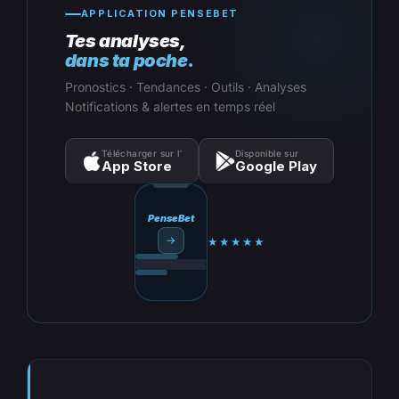
APPLICATION PENSEBET
Tes analyses,
dans ta poche.
Pronostics · Tendances · Outils · Analyses
Notifications & alertes en temps réel
Télécharger sur l’
Disponible sur
App Store
Google Play
PenseBet
→
★★★★★