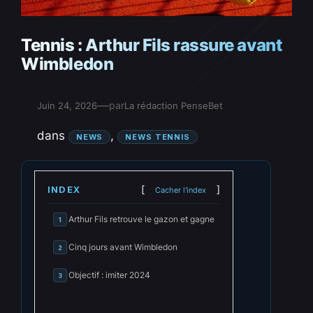
Tennis : Arthur Fils rassure avant
Wimbledon
—
par
Juin 24, 2026
La rédaction PenseBet
dans
, 
NEWS
NEWS TENNIS
INDEX
Cacher l'index
Arthur Fils retrouve le gazon et gagne
1
Cinq jours avant Wimbledon
2
Objectif : imiter 2024
3