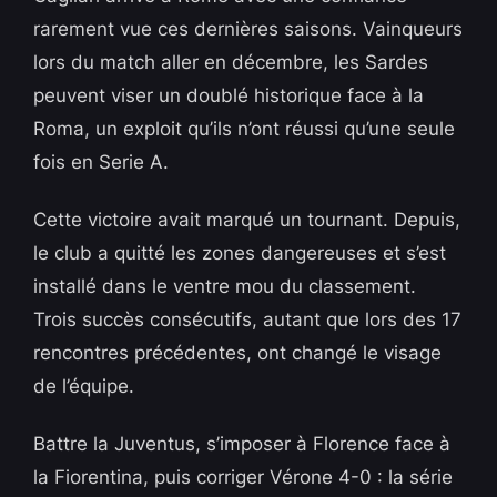
rarement vue ces dernières saisons. Vainqueurs
lors du match aller en décembre, les Sardes
peuvent viser un doublé historique face à la
Roma, un exploit qu’ils n’ont réussi qu’une seule
fois en Serie A.
Cette victoire avait marqué un tournant. Depuis,
le club a quitté les zones dangereuses et s’est
installé dans le ventre mou du classement.
Trois succès consécutifs, autant que lors des 17
rencontres précédentes, ont changé le visage
de l’équipe.
Battre la Juventus, s’imposer à Florence face à
la Fiorentina, puis corriger Vérone 4-0 : la série