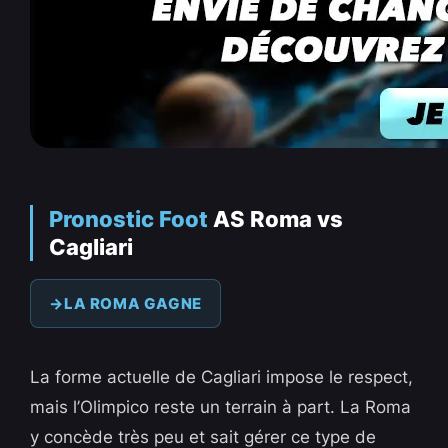
Pronostic Foot
AS Roma vs
Cagliari
LA ROMA GAGNE
La forme actuelle de Cagliari impose le respect,
mais l’Olimpico reste un terrain à part. La Roma
y concède très peu et sait gérer ce type de