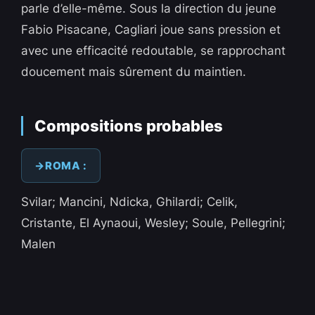
parle d’elle-même. Sous la direction du jeune
Fabio Pisacane, Cagliari joue sans pression et
avec une efficacité redoutable, se rapprochant
doucement mais sûrement du maintien.
Compositions probables
ROMA :
Svilar; Mancini, Ndicka, Ghilardi; Celik,
Cristante, El Aynaoui, Wesley; Soule, Pellegrini;
Malen