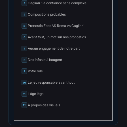
Cagliari : la confiance sans complexe
3
Compositions probables
4
Pronostic Foot AS Roma vs Cagliari
5
Avant tout, un mot sur nos pronostics
6
Aucun engagement de notre part
7
Des infos qui bougent
8
Votre rôle
9
Le jeu responsable avant tout
10
L’âge légal
11
À propos des visuels
12