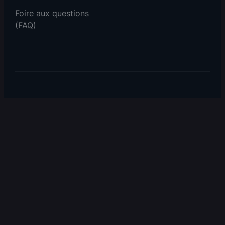
Foire aux questions
(FAQ)