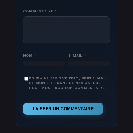
COMMENTAIRE
*
NOM
*
E-MAIL
*
ENREGISTRER MON NOM, MON E-MAIL
ET MON SITE DANS LE NAVIGATEUR
POUR MON PROCHAIN COMMENTAIRE.