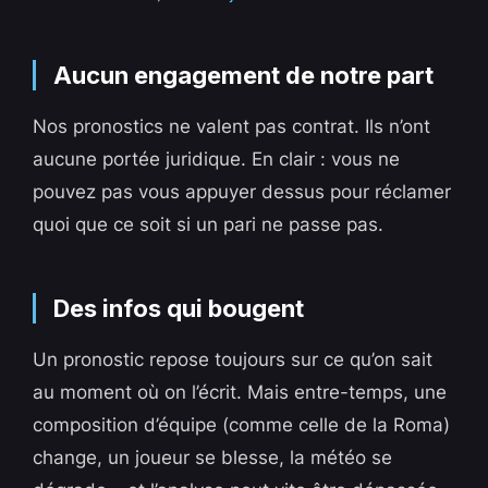
Aucun engagement de notre part
Nos pronostics ne valent pas contrat. Ils n’ont
aucune portée juridique. En clair : vous ne
pouvez pas vous appuyer dessus pour réclamer
quoi que ce soit si un pari ne passe pas.
Des infos qui bougent
Un pronostic repose toujours sur ce qu’on sait
au moment où on l’écrit. Mais entre-temps, une
composition d’équipe (comme celle de la Roma)
change, un joueur se blesse, la météo se