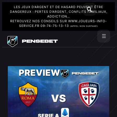
LES JEUX D’ARGENT ET DE HASARD PEUVENT ÊTRE
DANGEREUX : PERTES D’ARGENT, CONFLITS FAMILIAUX,
ADDICTION…
RETROUVEZ NOS CONSEILS SUR
WWW.JOUEURS-INFO-
SERVICE.FR
09-74-75-13-13
(APPEL NON SURTAXÉ)
Aller
au
Rechercher
contenu