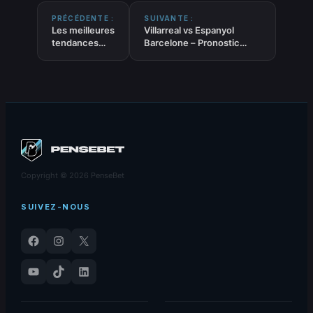
PRÉCÉDENTE :
SUIVANTE :
Les meilleures
Villarreal vs Espanyol
tendances
Barcelone – Pronostic
NBA UNDER
Foot gratuit et prédictions
du 08-02-
– Liga – 09/02/2026
2026
Copyright © 2026 PenseBet
SUIVEZ-NOUS
Facebook
Instagram
X
YouTube
TikTok
LinkedIn