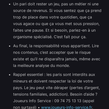
Un pari doit rester un jeu, pas un métier ni une
source de revenus. Si vous sentez que ça prend
trop de place dans votre quotidien, que ça
vous agace ou que ça vous met sous pression,
faites une pause. Et si besoin, parlez-en à un
organisme spécialisé. C’est fait pour ça.
Au final, la responsabilité vous appartient. Lire
nos contenus, c’est accepter que le risque
existe et qu’il ne disparaîtra jamais, même avec
la meilleure analyse du monde.
Rappel essentiel : les paris sont interdits aux
mineurs et doivent respecter la loi de votre
pays. Le jeu peut vite déraper (pertes d’argent,
tensions familiales, addiction). Besoin d’aide ?
Joueurs Info Service : 09 74 75 13 13 (appel
non surtaxé) •
www.joueurs-info-service.fr
.