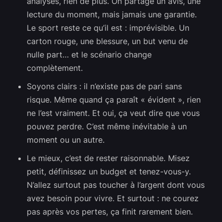
analyses, rien de plus. On partage un avis, une
lecture du moment, mais jamais une garantie.
Le sport reste ce qu’il est : imprévisible. Un
carton rouge, une blessure, un but venu de
nulle part… et le scénario change
complètement.
Soyons clairs : il n’existe pas de pari sans
risque. Même quand ça paraît « évident », rien
ne l’est vraiment. Et oui, ça veut dire que vous
pouvez perdre. C’est même inévitable à un
moment ou un autre.
Le mieux, c’est de rester raisonnable. Misez
petit, définissez un budget et tenez-vous-y.
N’allez surtout pas toucher à l’argent dont vous
avez besoin pour vivre. Et surtout : ne courez
pas après vos pertes, ça finit rarement bien.