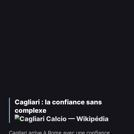
Cagliari : la confiance sans
complexe
Cagliari arrive à Rome avec une confiance