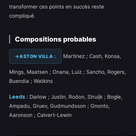
transformer ces points en succès reste
compliqué.
Compositions probables
Martinez ; Cash, Konsa,
ASTON VILLA :
Mings, Maatsen ; Onana, Luiz ; Sancho, Rogers,
Buendia ; Watkins
Leeds :
Darlow ; Justin, Rodon, Struijk ; Bogle,
Ampadu, Gruev, Gudmundsson ; Gnonto,
Aaronson ; Calvert-Lewin