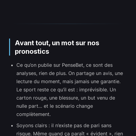
Avant tout, un mot sur nos
pronostics
Ce qu’on publie sur PenseBet, ce sont des
analyses, rien de plus. On partage un avis, une
lecture du moment, mais jamais une garantie.
Le sport reste ce qu’il est : imprévisible. Un
carton rouge, une blessure, un but venu de
nulle part… et le scénario change
complètement.
Soyons clairs : il n’existe pas de pari sans
risque. Même quand ça paraît « évident », rien