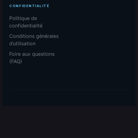
CONFIDENTIALITÉ
Politique de
confidentialité
Conditions générales
d’utilisation
Foire aux questions
(FAQ)