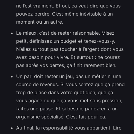
ne l’est vraiment. Et oui, ça veut dire que vous
pouvez perdre. C’est même inévitable à un
moment ou un autre.
Le mieux, c’est de rester raisonnable. Misez
petit, définissez un budget et tenez-vous-y.
N’allez surtout pas toucher à l’argent dont vous
avez besoin pour vivre. Et surtout : ne courez
pas après vos pertes, ça finit rarement bien.
Un pari doit rester un jeu, pas un métier ni une
source de revenus. Si vous sentez que ça prend
trop de place dans votre quotidien, que ça
vous agace ou que ça vous met sous pression,
faites une pause. Et si besoin, parlez-en à un
organisme spécialisé. C’est fait pour ça.
Au final, la responsabilité vous appartient. Lire