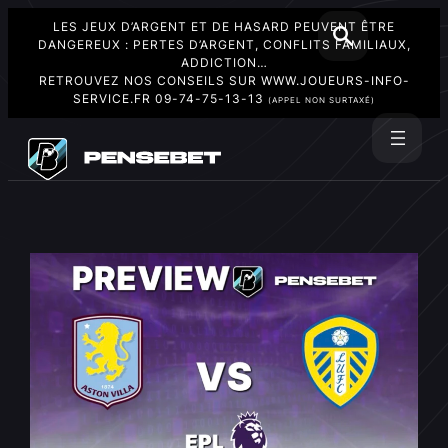
LES JEUX D’ARGENT ET DE HASARD PEUVENT ÊTRE
DANGEREUX : PERTES D’ARGENT, CONFLITS FAMILIAUX,
ADDICTION…
RETROUVEZ NOS CONSEILS SUR
WWW.JOUEURS-INFO-
SERVICE.FR
09-74-75-13-13
(APPEL NON SURTAXÉ)
Aller
au
Rechercher
contenu