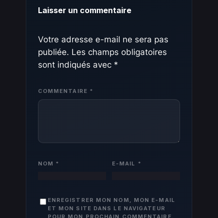
Laisser un commentaire
Votre adresse e-mail ne sera pas
publiée.
Les champs obligatoires
sont indiqués avec
*
COMMENTAIRE
*
NOM
*
E-MAIL
*
ENREGISTRER MON NOM, MON E-MAIL
ET MON SITE DANS LE NAVIGATEUR
POUR MON PROCHAIN COMMENTAIRE.