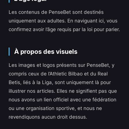
Les contenus de PenseBet sont destinés
uniquement aux adultes. En naviguant ici, vous
confirmez avoir l’âge requis par la loi pour parier.
À propos des visuels
Les images et logos présents sur PenseBet, y
compris ceux de l’Athletic Bilbao et du Real
Betis, liés à la Liga, sont uniquement là pour
illustrer nos articles. Elles ne signifient pas que
nous avons un lien officiel avec une fédération
ou une organisation sportive, et nous ne
revendiquons aucun droit dessus.