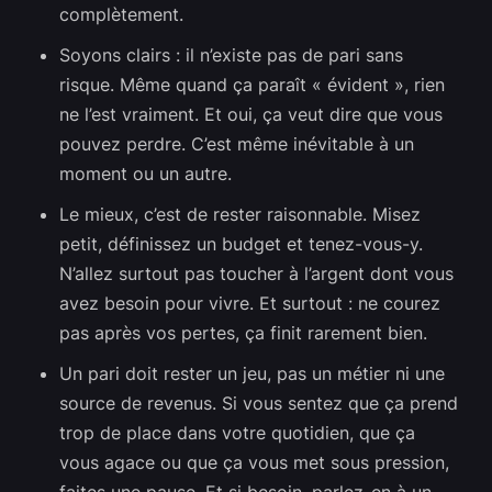
complètement.
Soyons clairs : il n’existe pas de pari sans
risque. Même quand ça paraît « évident », rien
ne l’est vraiment. Et oui, ça veut dire que vous
pouvez perdre. C’est même inévitable à un
moment ou un autre.
Le mieux, c’est de rester raisonnable. Misez
petit, définissez un budget et tenez-vous-y.
N’allez surtout pas toucher à l’argent dont vous
avez besoin pour vivre. Et surtout : ne courez
pas après vos pertes, ça finit rarement bien.
Un pari doit rester un jeu, pas un métier ni une
source de revenus. Si vous sentez que ça prend
trop de place dans votre quotidien, que ça
vous agace ou que ça vous met sous pression,
faites une pause. Et si besoin, parlez-en à un