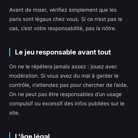
Avant de miser, vérifiez simplement que les
paris sont légaux chez vous. Si ce n’est pas le
cas, c’est votre responsabilité, pas la nôtre.
Le jeu responsable avant tout
On ne le répétera jamais assez : jouez avec
modération. Si vous avez du mal à garder le
contrôle, n’attendez pas pour chercher de l’aide.
On ne peut pas être responsables d’un usage
compulsif ou excessif des infos publiées sur le
site.
L’âge légal