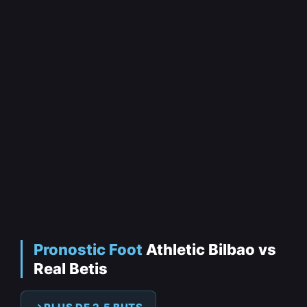
Pronostic Foot
Athletic Bilbao vs
Real Betis