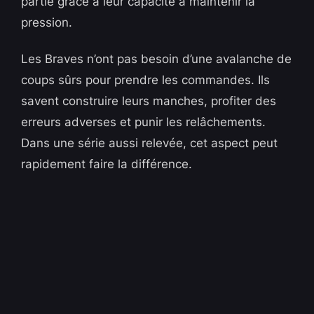
partie grâce à leur capacité à maintenir la
pression.
Les Braves n’ont pas besoin d’une avalanche de
coups sûrs pour prendre les commandes. Ils
savent construire leurs manches, profiter des
erreurs adverses et punir les relâchements.
Dans une série aussi relevée, cet aspect peut
rapidement faire la différence.