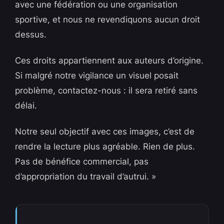
avec une fédération ou une organisation
sportive, et nous ne revendiquons aucun droit
dessus.
Ces droits appartiennent aux auteurs d’origine.
Si malgré notre vigilance un visuel posait
problème, contactez-nous : il sera retiré sans
délai.
Notre seul objectif avec ces images, c’est de
rendre la lecture plus agréable. Rien de plus.
Pas de bénéfice commercial, pas
d’appropriation du travail d’autrui. »