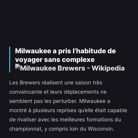
Milwaukee a pris l’habitude de
voyager sans complexe
Les Brewers réalisent une saison très
convaincante et leurs déplacements ne
semblent pas les perturber. Milwaukee a
montré à plusieurs reprises qu’elle était capable
de rivaliser avec les meilleures formations du
championnat, y compris loin du Wisconsin.