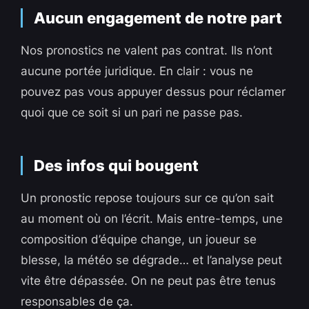
Aucun engagement de notre part
Nos pronostics ne valent pas contrat. Ils n’ont
aucune portée juridique. En clair : vous ne
pouvez pas vous appuyer dessus pour réclamer
quoi que ce soit si un pari ne passe pas.
Des infos qui bougent
Un pronostic repose toujours sur ce qu’on sait
au moment où on l’écrit. Mais entre-temps, une
composition d’équipe change, un joueur se
blesse, la météo se dégrade… et l’analyse peut
vite être dépassée. On ne peut pas être tenus
responsables de ça.