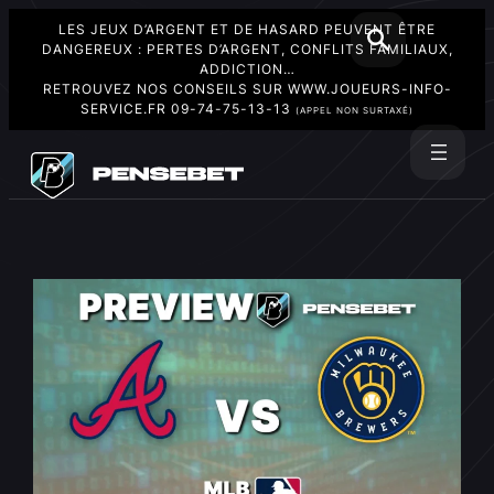
LES JEUX D’ARGENT ET DE HASARD PEUVENT ÊTRE
DANGEREUX : PERTES D’ARGENT, CONFLITS FAMILIAUX,
ADDICTION…
RETROUVEZ NOS CONSEILS SUR
WWW.JOUEURS-INFO-
SERVICE.FR
09-74-75-13-13
(APPEL NON SURTAXÉ)
Aller
au
Rechercher
contenu