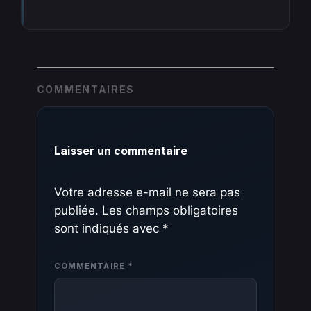
COMMENTAIRES
Laisser un commentaire
Votre adresse e-mail ne sera pas
publiée.
Les champs obligatoires
sont indiqués avec
*
COMMENTAIRE
*