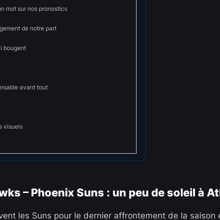
un mot sur nos pronostics
ement de notre part
ui bougent
onsable avant tout
s visuels
wks – Phoenix Suns : un peu de soleil à At
ent les Suns pour le dernier affrontement de la saison 