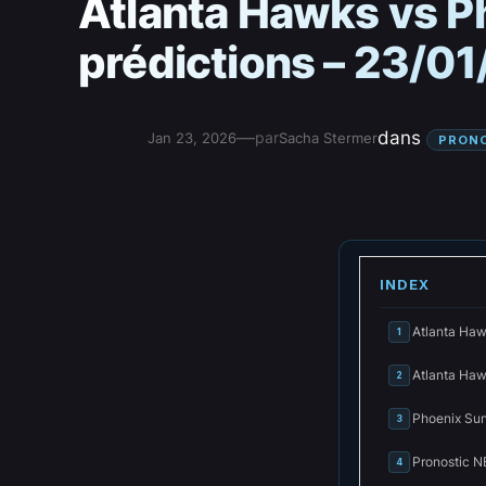
Atlanta Hawks vs Ph
prédictions – 23/0
—
dans
par
Jan 23, 2026
Sacha Stermer
PRONO
INDEX
Atlanta Hawk
1
Atlanta Hawk
2
Phoenix Suns
3
Pronostic N
4