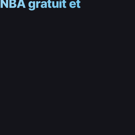
NBA gratuit et