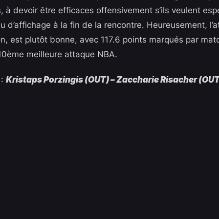
 à devoir être efficaces offensivement s’ils veulent esp
u d’affichage à la fin de la rencontre. Heureusement, l
n, est plutôt bonne, avec 117.6 points marqués par matc
 10ème meilleure attaque NBA.
 :
Kristaps Porzingis (OUT) – Zaccharie Risacher (OUT