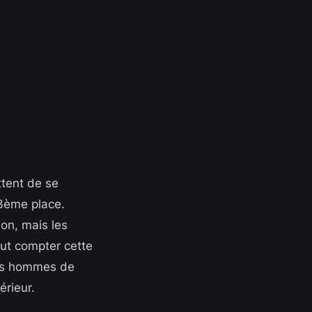
ttent de se
 3ème place.
on, mais les
aut compter cette
 les hommes de
érieur.