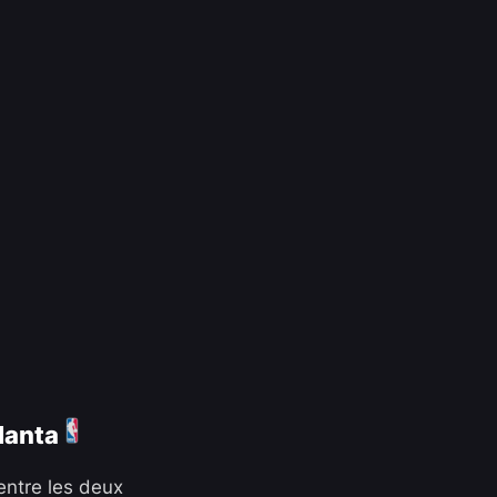
lanta
entre les deux