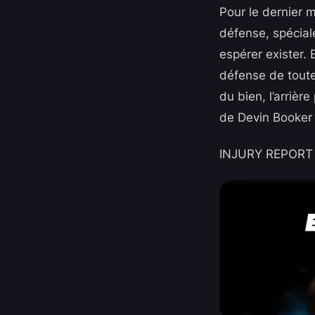
Pour le dernier m
défense, spécia
espérer exister.
défense de toute 
du bien, l’arrièr
de Devin Booker e
INJURY REPORT