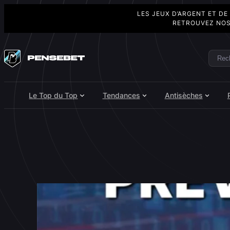
LES JEUX D’ARGENT ET DE
RETROUVEZ NOS
Aller
au
Rech
Search
contenu
Le Top du Top
Tendances
Antisèches