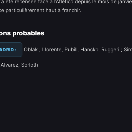
’a été recensée face à l’Atlético depuis le mois de janvi
e particulièrement haut à franchir.
ons probables
Oblak ; Llorente, Pubill, Hancko, Ruggeri ; S
ADRID :
Alvarez, Sorloth