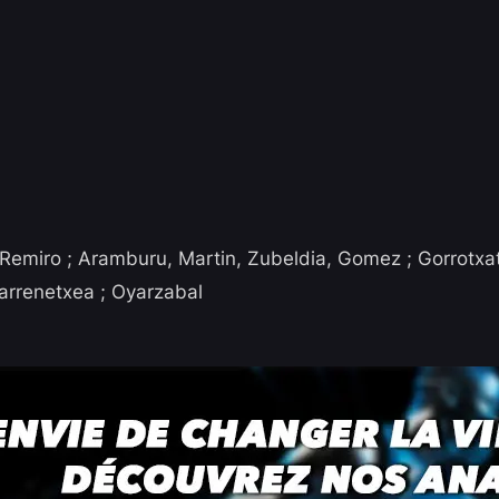
Remiro ; Aramburu, Martin, Zubeldia, Gomez ; Gorrotxate
arrenetxea ; Oyarzabal