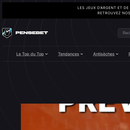
LES JEUX D’ARGENT ET DE
RETROUVEZ NOS
Aller
au
Rech
Search
contenu
Le Top du Top
Tendances
Antisèches