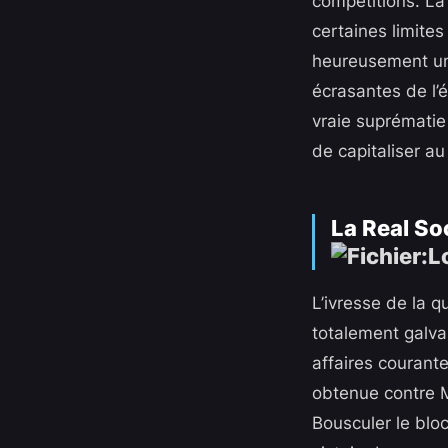
compétitions. La
certaines limite
heureusement un 
écrasantes de l’
vraie suprématie 
de capitaliser a
La Real So
L’ivresse de la qu
totalement galva
affaires courant
obtenue contre M
Bousculer le blo