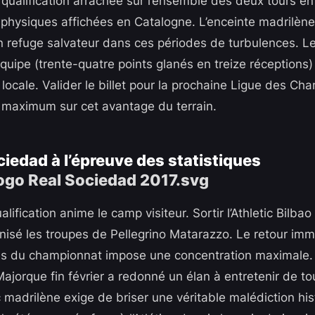
 qualification arrachée sur l’ensemble des deux tours 
s physiques affichées en Catalogne. L’enceinte madrilène
refuge salvateur dans ces périodes de turbulences. Le
équipe (trente-quatre points glanés en treize réceptions
locale. Valider le billet pour la prochaine Ligue des Ch
u maximum sur cet avantage du terrain.
ciedad à l’épreuve des statistiques
alification anime le camp visiteur. Sortir l’Athletic Bilba
nisé les troupes de Pellegrino Matarazzo. Le retour im
es du championnat impose une concentration maximale. 
ajorque fin février a redonné un élan à entretenir de to
c madrilène exige de briser une véritable malédiction hi