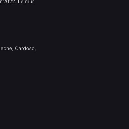
er 2022. Le mur
imeone, Cardoso,