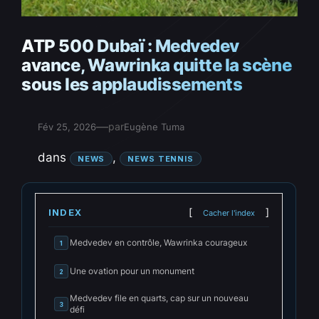
ATP 500 Dubaï : Medvedev
avance, Wawrinka quitte la scène
sous les applaudissements
—
par
Fév 25, 2026
Eugène Tuma
dans
, 
NEWS
NEWS TENNIS
INDEX
Cacher l'index
Medvedev en contrôle, Wawrinka courageux
1
Une ovation pour un monument
2
Medvedev file en quarts, cap sur un nouveau
3
défi