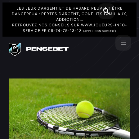
LES JEUX D’ARGENT ET DE HASARD PEUVENT ÊTRE
DANGEREUX : PERTES D’ARGENT, CONFLITS FAMILIAUX,
ADDICTION…
RETROUVEZ NOS CONSEILS SUR
WWW.JOUEURS-INFO-
SERVICE.FR
09-74-75-13-13
(APPEL NON SURTAXÉ)
Aller
au
Rechercher
contenu