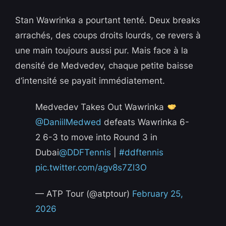
Stan Wawrinka a pourtant tenté. Deux breaks
arrachés, des coups droits lourds, ce revers à
une main toujours aussi pur. Mais face à la
densité de Medvedev, chaque petite baisse
d’intensité se payait immédiatement.
Medvedev Takes Out Wawrinka
@DaniilMedwed
defeats Wawrinka 6-
2 6-3 to move into Round 3 in
Dubai
@DDFTennis
|
#ddftennis
pic.twitter.com/agv8s7Zl3O
— ATP Tour (@atptour)
February 25,
2026