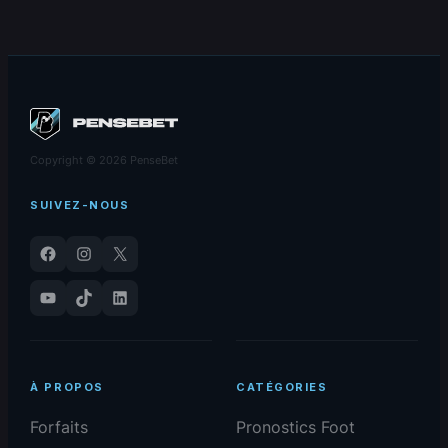
rêve d’une finale à
marquent du 15-02-
domicile
2026
Copyright © 2026 PenseBet
SUIVEZ-NOUS
Facebook
Instagram
X
YouTube
TikTok
LinkedIn
À PROPOS
CATÉGORIES
Forfaits
Pronostics Foot