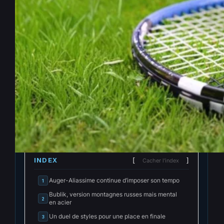
ATP 500 Rotterdam : Auger-
Aliassime et Bublik se donnent
rendez-vous pour un choc
électrique en demi-finales
Fév 14, 2026
—
Eugène Tuma
par
dans
News Tennis
INDEX
Cacher l'index
Auger-Aliassime continue d’imposer son tempo
1
Bublik, version montagnes russes mais mental
2
en acier
Un duel de styles pour une place en finale
3