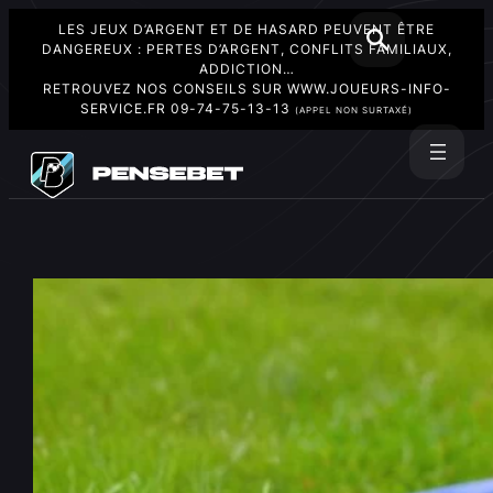
LES JEUX D’ARGENT ET DE HASARD PEUVENT ÊTRE
DANGEREUX : PERTES D’ARGENT, CONFLITS FAMILIAUX,
ADDICTION…
RETROUVEZ NOS CONSEILS SUR
WWW.JOUEURS-INFO-
SERVICE.FR
09-74-75-13-13
(APPEL NON SURTAXÉ)
Aller
au
Rechercher
contenu