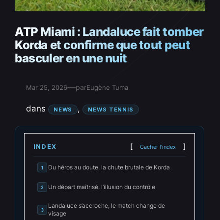
ATP Miami : Landaluce fait tomber
Korda et confirme que tout peut
basculer en une nuit
—
par
Mar 25, 2026
Eugène Tuma
dans
, 
NEWS
NEWS TENNIS
INDEX
Cacher l'index
Du héros au doute, la chute brutale de Korda
1
Un départ maîtrisé, l’illusion du contrôle
2
Landaluce s’accroche, le match change de
3
visage