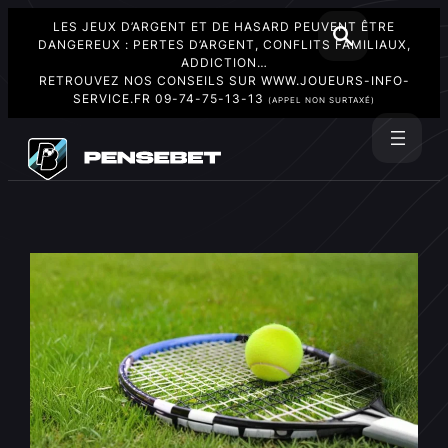
LES JEUX D’ARGENT ET DE HASARD PEUVENT ÊTRE
DANGEREUX : PERTES D’ARGENT, CONFLITS FAMILIAUX,
ADDICTION…
RETROUVEZ NOS CONSEILS SUR
WWW.JOUEURS-INFO-
SERVICE.FR
09-74-75-13-13
(APPEL NON SURTAXÉ)
Aller
au
Rechercher
contenu