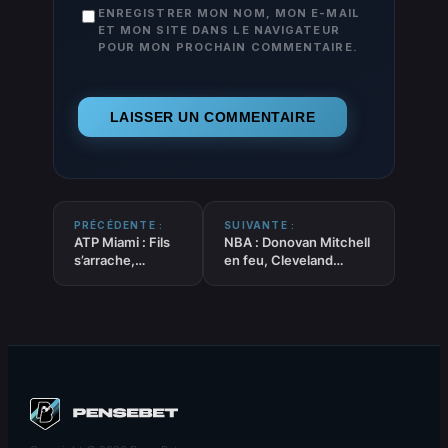
ENREGISTRER MON NOM, MON E-MAIL
ET MON SITE DANS LE NAVIGATEUR
POUR MON PROCHAIN COMMENTAIRE.
PRÉCÉDENTE :
SUIVANTE :
ATP Miami : Fils
NBA : Donovan Mitchell
s’arrache,
en feu, Cleveland
Lehecka frappe
résiste au retour du
fort, la nouvelle
Magic et confirme sa
vague prend le
montée en puissance
pouvoir