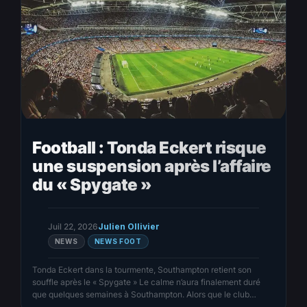
Football : Tonda Eckert risque
une suspension après l’affaire
du « Spygate »
Juil 22, 2026
Julien Ollivier
NEWS
NEWS FOOT
Tonda Eckert dans la tourmente, Southampton retient son
souffle après le « Spygate » Le calme n’aura finalement duré
que quelques semaines à Southampton. Alors que le club
tentait de tourner la page d’une fin de saison chaotique, le