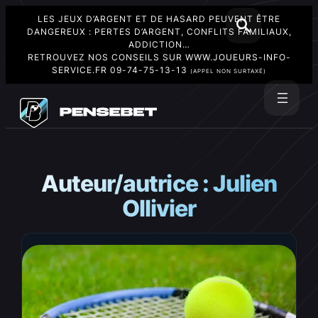
LES JEUX D’ARGENT ET DE HASARD PEUVENT ÊTRE
DANGEREUX : PERTES D’ARGENT, CONFLITS FAMILIAUX,
ADDICTION…
RETROUVEZ NOS CONSEILS SUR
WWW.JOUEURS-INFO-
SERVICE.FR
09-74-75-13-13
(APPEL NON SURTAXÉ)
Aller
au
Rechercher
contenu
Auteur/autrice :
Julien
Ollivier