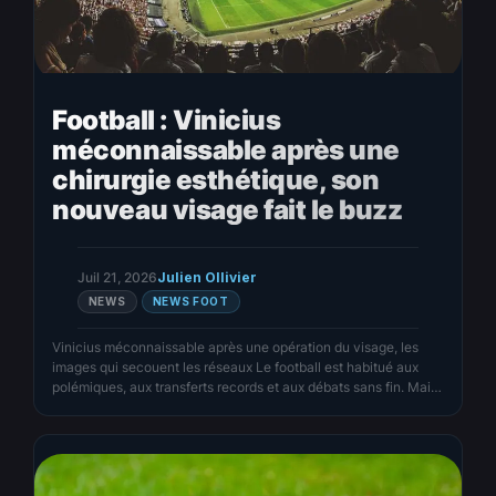
Football : Vinicius
méconnaissable après une
chirurgie esthétique, son
nouveau visage fait le buzz
Juil 21, 2026
Julien Ollivier
NEWS
NEWS FOOT
Vinicius méconnaissable après une opération du visage, les
images qui secouent les réseaux Le football est habitué aux
polémiques, aux transferts records et aux débats sans fin. Mais
cette fois, ce n’est ni un but spectaculaire ni une déclaration
fracassante qui a propulsé Vinicius au cœur de l’actualité. En
l’espace de quelques heures, c’est son…