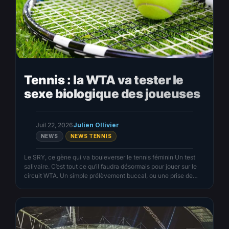
Tennis : la WTA va tester le
sexe biologique des joueuses
Juil 22, 2026
Julien Ollivier
NEWS
NEWS TENNIS
Le SRY, ce gène qui va bouleverser le tennis féminin Un test
salivaire. C’est tout ce qu’il faudra désormais pour jouer sur le
circuit WTA. Un simple prélèvement buccal, ou une prise de
sang si nécessaire, pour vérifier la présence d’un gène. Un seul.
Le SRY. Celui qui, chez la plupart des mammifères, enclenche
la…