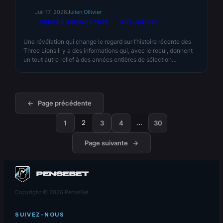
Juil 17, 2026
Julien Ollivier
COUPE DU MONDE 2026
ACTUALITÉS
Une révélation qui change le regard sur l’histoire récente des
Three Lions Il y a des informations qui, avec le recul, donnent
un tout autre relief à des années entières de sélection
nationale. Celle révélée par The Athletic en fait clairement
partie. Alors que l’Angleterre s’apprête à disputer la petite finale
de cette Coupe du…
←
Page précédente
2
…
1
3
4
30
Page suivante
→
Copyright © 2026 PenseBet
SUIVEZ-NOUS