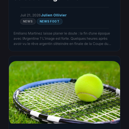
Juil 21, 2026
Julien Ollivier
NEWS
NEWS FOOT
Emiliano Martinez laisse planer le doute : la fin d’une époque
avec l’Argentine ? L’image est forte. Quelques heures après
avoir vu le rêve argentin s’éteindre en finale de la Coupe du
monde contre l’Espagne (1-0 après prolongation), Emiliano
Martinez n’a pas seulement partagé sa tristesse. Le gardien
d’Aston Villa a aussi semé le doute…