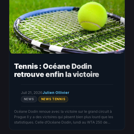
Tennis : Océane Dodin
retrouve enfin la victoire
Juil 21, 2026
Julien Ollivier
NEWS
NEWS TENNIS
Océane Dodin renoue avec la victoire sur le grand circuit à
Prague Il y a des victoires qui pèsent bien plus lourd que les
statistiques. Celle d’Océane Dodin, lundi au WTA 250 de
Prague, appartient clairement à cette catégorie. En dominant la
jeune Tchèque Alisa Oktiabreva en deux sets (6-3, 6-3), la