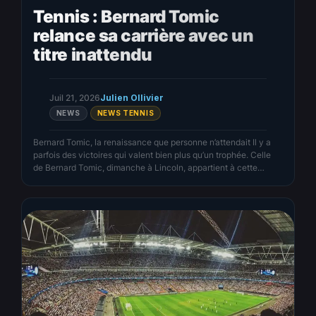
Tennis : Bernard Tomic
relance sa carrière avec un
titre inattendu
Juil 21, 2026
Julien Ollivier
NEWS
NEWS TENNIS
Bernard Tomic, la renaissance que personne n’attendait Il y a
parfois des victoires qui valent bien plus qu’un trophée. Celle
de Bernard Tomic, dimanche à Lincoln, appartient à cette
catégorie. Sur le papier, ce n’est qu’un Challenger ATP 75
remporté aux États-Unis. Dans les faits, c’est peut-être le
tournoi qui a sauvé une carrière que…