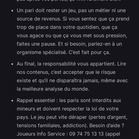
Un pari doit rester un jeu, pas un métier ni une
source de revenus. Si vous sentez que ça prend
trop de place dans votre quotidien, que ça
vous agace ou que ça vous met sous pression,
faites une pause. Et si besoin, parlez-en à un
organisme spécialisé. C’est fait pour ça.
Au final, la responsabilité vous appartient. Lire
nos contenus, c’est accepter que le risque
existe et qu’il ne disparaîtra jamais, même avec
la meilleure analyse du monde.
Rappel essentiel : les paris sont interdits aux
mineurs et doivent respecter la loi de votre
pays. Le jeu peut vite déraper (pertes d’argent,
tensions familiales, addiction). Besoin d’aide ?
Joueurs Info Service : 09 74 75 13 13 (appel