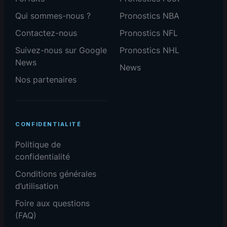
Qui sommes-nous ?
Pronostics NBA
Contactez-nous
Pronostics NFL
Suivez-nous sur Google
Pronostics NHL
News
News
Nos partenaires
CONFIDENTIALITÉ
Politique de
confidentialité
Conditions générales
d’utilisation
Foire aux questions
(FAQ)