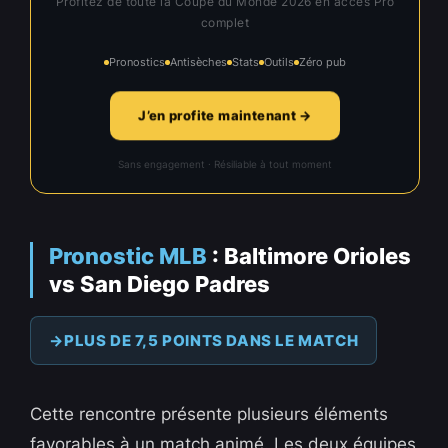
Profitez de toute la Coupe du Monde 2026 en accès Pro
complet
Pronostics
Antisèches
Stats
Outils
Zéro pub
J’en profite maintenant →
Sans engagement · Résiliable à tout moment
Pronostic MLB
: Baltimore Orioles
vs San Diego Padres
PLUS DE 7,5 POINTS DANS LE MATCH
Cette rencontre présente plusieurs éléments
favorables à un match animé. Les deux équipes