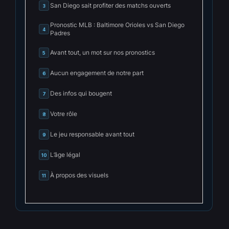
San Diego sait profiter des matchs ouverts
3
Pronostic MLB : Baltimore Orioles vs San Diego
4
Padres
Avant tout, un mot sur nos pronostics
5
Aucun engagement de notre part
6
Des infos qui bougent
7
Votre rôle
8
Le jeu responsable avant tout
9
L’âge légal
10
À propos des visuels
11