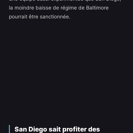
la moindre baisse de régime de Baltimore
pourrait être sanctionnée.
San Diego sait profiter des