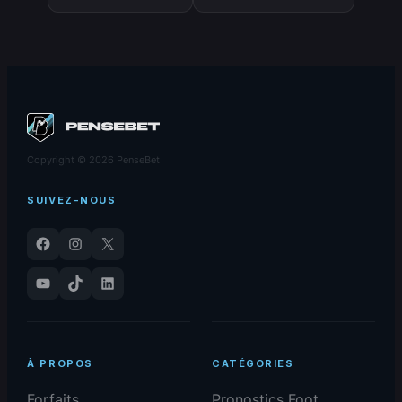
Pronostic Gratuit
Still, le Belge de
Coupe du Monde
retour en France
2026 –
après Southampton
14/06/2026
Copyright © 2026 PenseBet
SUIVEZ-NOUS
Facebook
Instagram
X
YouTube
TikTok
LinkedIn
À PROPOS
CATÉGORIES
Forfaits
Pronostics Foot