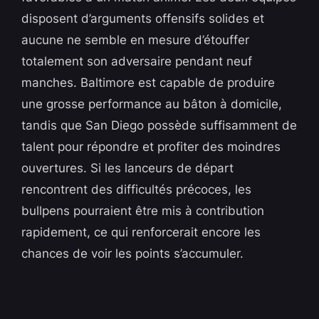
disposent d’arguments offensifs solides et
aucune ne semble en mesure d’étouffer
totalement son adversaire pendant neuf
manches. Baltimore est capable de produire
une grosse performance au bâton à domicile,
tandis que San Diego possède suffisamment de
talent pour répondre et profiter des moindres
ouvertures. Si les lanceurs de départ
rencontrent des difficultés précoces, les
bullpens pourraient être mis à contribution
rapidement, ce qui renforcerait encore les
chances de voir les points s’accumuler.