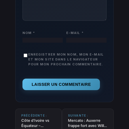
NOM
*
E-MAIL
*
ENREGISTRER MON NOM, MON E-MAIL
ET MON SITE DANS LE NAVIGATEUR
POUR MON PROCHAIN COMMENTAIRE.
PRÉCÉDENTE :
SUIVANTE :
Côte d’Ivoire vs
Mercato : Auxerre
Équateur –
frappe fort avec Will