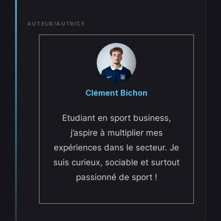
AUTEUR/AUTRICE
Clément Bichon
Etudiant en sport business,
j’aspire à multiplier mes
expériences dans le secteur. Je
suis curieux, sociable et surtout
passionné de sport !