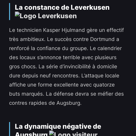
La constance de Leverkusen
Le technicien Kasper Hjulmand gère un effectif
très ambitieux. Le succès contre Dortmund a
renforcé la confiance du groupe. Le calendrier
des locaux s’annonce terrible avec plusieurs
gros chocs. La série d’invincibilité à domicile
dure depuis neuf rencontres. L’attaque locale
affiche une forme excellente avec quatorze
buts marqués. La défense devra se méfier des
contres rapides de Augsburg.
La dynamique négative de
Augsburg