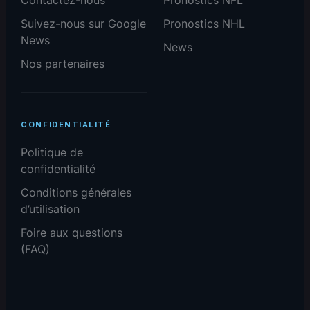
Suivez-nous sur Google
Pronostics NHL
News
News
Nos partenaires
CONFIDENTIALITÉ
Politique de
confidentialité
Conditions générales
d’utilisation
Foire aux questions
(FAQ)