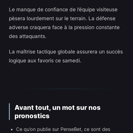
Le manque de confiance de l’équipe visiteuse
pèsera lourdement sur le terrain. La défense
adverse craquera face à la pression constante
des attaquants.
La maîtrise tactique globale assurera un succès
logique aux favoris ce samedi.
Avant tout, un mot sur nos
pronostics
Ce qu’on publie sur PenseBet, ce sont des