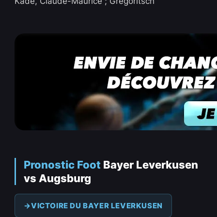
Kade, Claude-Maurice ; Gregoritsch
Pronostic Foot
Bayer Leverkusen
vs Augsburg
VICTOIRE DU BAYER LEVERKUSEN