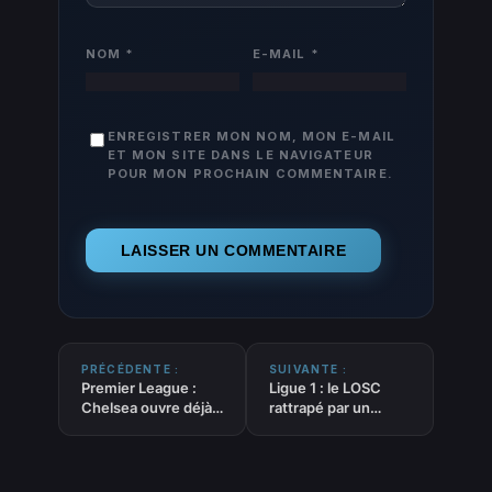
NOM
*
E-MAIL
*
ENREGISTRER MON NOM, MON E-MAIL
ET MON SITE DANS LE NAVIGATEUR
POUR MON PROCHAIN COMMENTAIRE.
PRÉCÉDENTE :
SUIVANTE :
Premier League :
Ligue 1 : le LOSC
Chelsea ouvre déjà
rattrapé par un
la porte à un départ
étrange contrat de
de Garnacho
l’ère Gérard Lopez