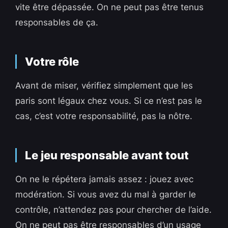
vite être dépassée. On ne peut pas être tenus
responsables de ça.
Votre rôle
Avant de miser, vérifiez simplement que les
paris sont légaux chez vous. Si ce n’est pas le
cas, c’est votre responsabilité, pas la nôtre.
Le jeu responsable avant tout
On ne le répétera jamais assez : jouez avec
modération. Si vous avez du mal à garder le
contrôle, n’attendez pas pour chercher de l’aide.
On ne peut pas être responsables d’un usage