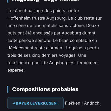
Le récent partage des points contre
Hoffenheim frustre Augsburg. Le club reste sur
une série de cinq matchs sans victoire. Douze
buts ont été encaissés par Augsburg durant
cette période sombre. Le bilan comptable en
déplacement reste alarmant. L’équipe a perdu
trois de ses cinq derniers voyages. Une
réaction d’orgueil de Augsburg est fermement
espérée.
Compositions probables
Flekken ; Andrich,
BAYER LEVERKUSEN :