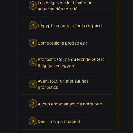
Les Belges veulent éviter un
2
nouveau départ raté
L’Égypte espère créer la surprise
3
Compositions probables :
4
Pronostic Coupe du Monde 2026 :
5
Belgique vs Égypte
Avant tout, un mot sur nos
6
pronostics
Aucun engagement de notre part
7
Des infos qui bougent
8