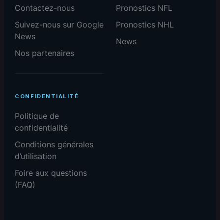
Contactez-nous
Pronostics NFL
Suivez-nous sur Google
Pronostics NHL
News
News
Nos partenaires
CONFIDENTIALITÉ
Politique de
confidentialité
Conditions générales
d’utilisation
Foire aux questions
(FAQ)