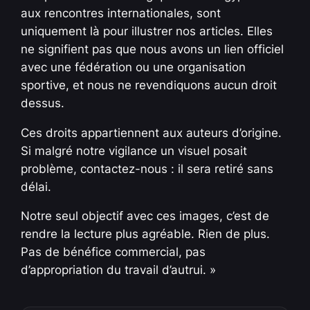
aux rencontres internationales, sont
uniquement là pour illustrer nos articles. Elles
ne signifient pas que nous avons un lien officiel
avec une fédération ou une organisation
sportive, et nous ne revendiquons aucun droit
dessus.
Ces droits appartiennent aux auteurs d’origine.
Si malgré notre vigilance un visuel posait
problème, contactez-nous : il sera retiré sans
délai.
Notre seul objectif avec ces images, c’est de
rendre la lecture plus agréable. Rien de plus.
Pas de bénéfice commercial, pas
d’appropriation du travail d’autrui. »