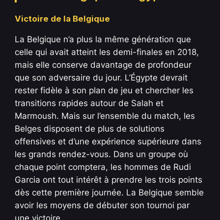
Victoire de la Belgique
La Belgique n’a plus la même génération que
celle qui avait atteint les demi-finales en 2018,
mais elle conserve davantage de profondeur
que son adversaire du jour. L’Égypte devrait
rester fidèle à son plan de jeu et chercher les
transitions rapides autour de Salah et
Marmoush. Mais sur l’ensemble du match, les
Belges disposent de plus de solutions
offensives et d’une expérience supérieure dans
les grands rendez-vous. Dans un groupe où
chaque point comptera, les hommes de Rudi
Garcia ont tout intérêt à prendre les trois points
dès cette première journée. La Belgique semble
avoir les moyens de débuter son tournoi par
une victoire.