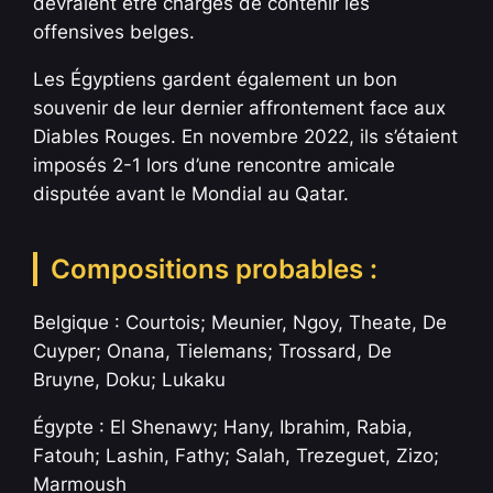
devraient être chargés de contenir les
offensives belges.
Les Égyptiens gardent également un bon
souvenir de leur dernier affrontement face aux
Diables Rouges. En novembre 2022, ils s’étaient
imposés 2-1 lors d’une rencontre amicale
disputée avant le Mondial au Qatar.
Compositions probables :
Belgique : Courtois; Meunier, Ngoy, Theate, De
Cuyper; Onana, Tielemans; Trossard, De
Bruyne, Doku; Lukaku
Égypte : El Shenawy; Hany, Ibrahim, Rabia,
Fatouh; Lashin, Fathy; Salah, Trezeguet, Zizo;
Marmoush