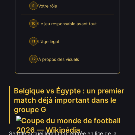
Votre rôle
9
Le jeu responsable avant tout
10
L’âge légal
11
À propos des visuels
12
Belgique vs Égypte : un premier
match déjà important dans le
groupe G
Seattle accueillera lundi l’entrée en lice de la