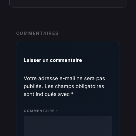
COMMENTAIRES
Laisser un commentaire
Votre adresse e-mail ne sera pas
publiée.
Les champs obligatoires
sont indiqués avec
*
COMMENTAIRE
*