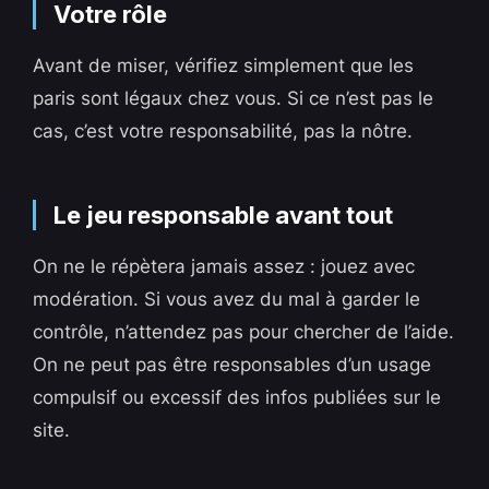
Votre rôle
Avant de miser, vérifiez simplement que les
paris sont légaux chez vous. Si ce n’est pas le
cas, c’est votre responsabilité, pas la nôtre.
Le jeu responsable avant tout
On ne le répètera jamais assez : jouez avec
modération. Si vous avez du mal à garder le
contrôle, n’attendez pas pour chercher de l’aide.
On ne peut pas être responsables d’un usage
compulsif ou excessif des infos publiées sur le
site.