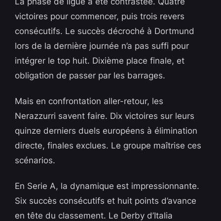
La phase de ligue a été contrastée. Quatre
victoires pour commencer, puis trois revers
consécutifs. Le succès décroché à Dortmund
lors de la dernière journée n’a pas suffi pour
intégrer le top huit. Dixième place finale, et
obligation de passer par les barrages.
Mais en confrontation aller-retour, les
Nerazzurri savent faire. Dix victoires sur leurs
quinze derniers duels européens à élimination
directe, finales exclues. Le groupe maîtrise ces
scénarios.
En Serie A, la dynamique est impressionnante.
Six succès consécutifs et huit points d’avance
en tête du classement. Le Derby d’Italia