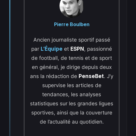
Pierre Boulben
Ancien journaliste sportif passé
par
L’Équipe
et
ESPN
, passionné
de football, de tennis et de sport
en général, je dirige depuis deux
ans la rédaction de
PenseBet
. J’y
supervise les articles de
tendances, les analyses
statistiques sur les grandes ligues
sportives, ainsi que la couverture
de l’actualité au quotidien.