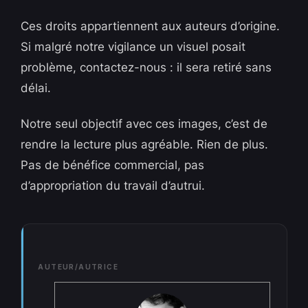
Ces droits appartiennent aux auteurs d’origine.
Si malgré notre vigilance un visuel posait
problème, contactez-nous : il sera retiré sans
délai.
Notre seul objectif avec ces images, c’est de
rendre la lecture plus agréable. Rien de plus.
Pas de bénéfice commercial, pas
d’appropriation du travail d’autrui.
AUTEUR/AUTRICE