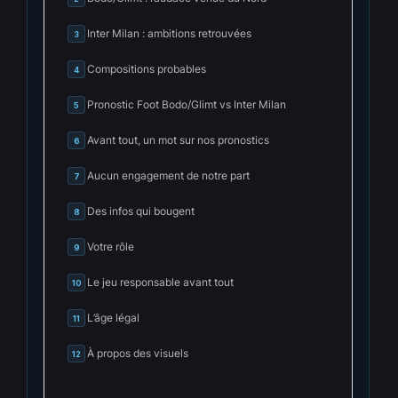
Inter Milan : ambitions retrouvées
3
Compositions probables
4
Pronostic Foot Bodo/Glimt vs Inter Milan
5
Avant tout, un mot sur nos pronostics
6
Aucun engagement de notre part
7
Des infos qui bougent
8
Votre rôle
9
Le jeu responsable avant tout
10
L’âge légal
11
À propos des visuels
12