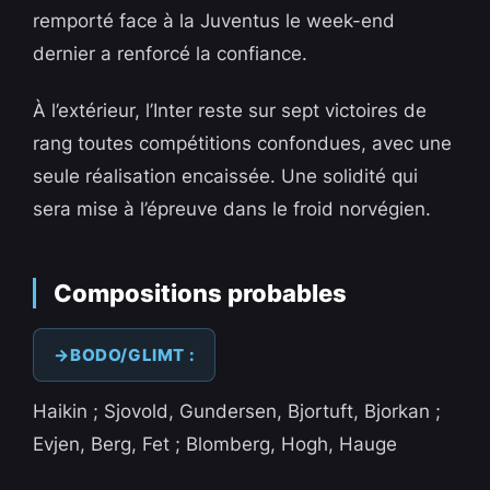
remporté face à la Juventus le week-end
dernier a renforcé la confiance.
À l’extérieur, l’Inter reste sur sept victoires de
rang toutes compétitions confondues, avec une
seule réalisation encaissée. Une solidité qui
sera mise à l’épreuve dans le froid norvégien.
Compositions probables
BODO/GLIMT :
Haikin ; Sjovold, Gundersen, Bjortuft, Bjorkan ;
Evjen, Berg, Fet ; Blomberg, Hogh, Hauge