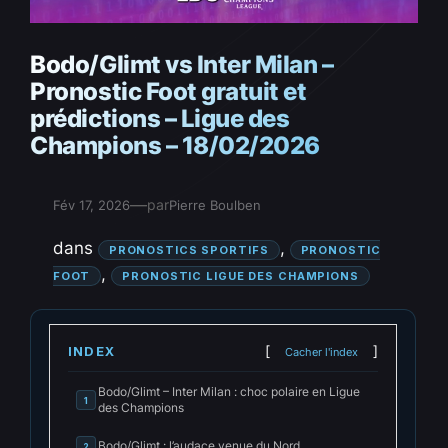
Bodo/Glimt vs Inter Milan –
Pronostic Foot gratuit et
prédictions – Ligue des
Champions – 18/02/2026
—
par
Fév 17, 2026
Pierre Boulben
dans
, 
PRONOSTICS SPORTIFS
PRONOSTIC
, 
FOOT
PRONOSTIC LIGUE DES CHAMPIONS
INDEX
Cacher l'index
Bodo/Glimt – Inter Milan : choc polaire en Ligue
1
des Champions
Bodo/Glimt : l’audace venue du Nord
2