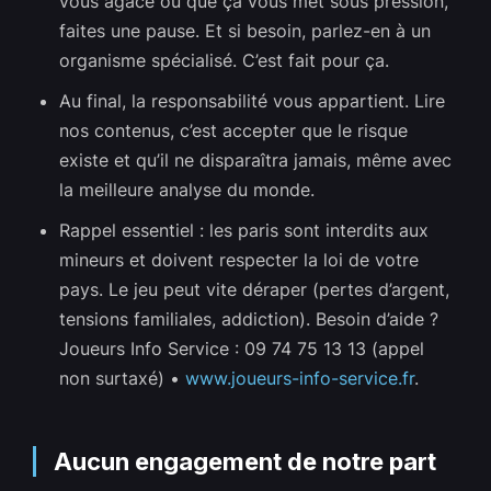
vous agace ou que ça vous met sous pression,
faites une pause. Et si besoin, parlez-en à un
organisme spécialisé. C’est fait pour ça.
Au final, la responsabilité vous appartient. Lire
nos contenus, c’est accepter que le risque
existe et qu’il ne disparaîtra jamais, même avec
la meilleure analyse du monde.
Rappel essentiel : les paris sont interdits aux
mineurs et doivent respecter la loi de votre
pays. Le jeu peut vite déraper (pertes d’argent,
tensions familiales, addiction). Besoin d’aide ?
Joueurs Info Service : 09 74 75 13 13 (appel
non surtaxé) •
www.joueurs-info-service.fr
.
Aucun engagement de notre part