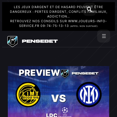
LES JEUX D’ARGENT ET DE HASARD PEUVENT ÊTRE
DANGEREUX : PERTES D’ARGENT, CONFLITS FAMILIAUX,
ADDICTION…
RETROUVEZ NOS CONSEILS SUR
WWW.JOUEURS-INFO-
SERVICE.FR
09-74-75-13-13
(APPEL NON SURTAXÉ)
Aller
au
Rechercher
contenu