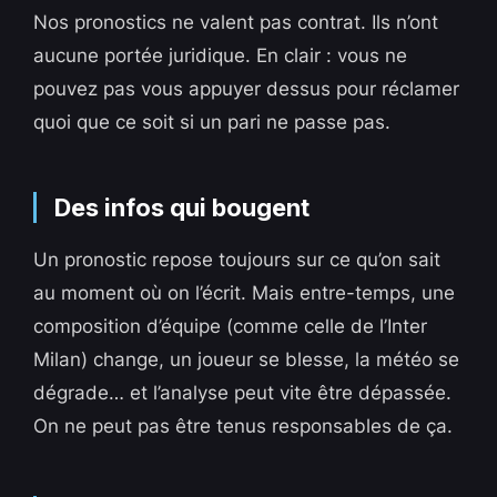
Nos pronostics ne valent pas contrat. Ils n’ont
aucune portée juridique. En clair : vous ne
pouvez pas vous appuyer dessus pour réclamer
quoi que ce soit si un pari ne passe pas.
Des infos qui bougent
Un pronostic repose toujours sur ce qu’on sait
au moment où on l’écrit. Mais entre-temps, une
composition d’équipe (comme celle de l’Inter
Milan) change, un joueur se blesse, la météo se
dégrade… et l’analyse peut vite être dépassée.
On ne peut pas être tenus responsables de ça.