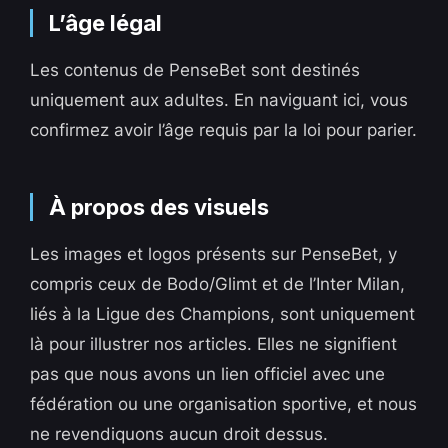
L’âge légal
Les contenus de PenseBet sont destinés
uniquement aux adultes. En naviguant ici, vous
confirmez avoir l’âge requis par la loi pour parier.
À propos des visuels
Les images et logos présents sur PenseBet, y
compris ceux de Bodo/Glimt et de l’Inter Milan,
liés à la Ligue des Champions, sont uniquement
là pour illustrer nos articles. Elles ne signifient
pas que nous avons un lien officiel avec une
fédération ou une organisation sportive, et nous
ne revendiquons aucun droit dessus.