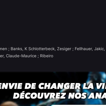
n ; Banks, K Schlotterbeck, Zesiger ; Fellhauer, Jakic
der, Claude-Maurice ; Ribeiro