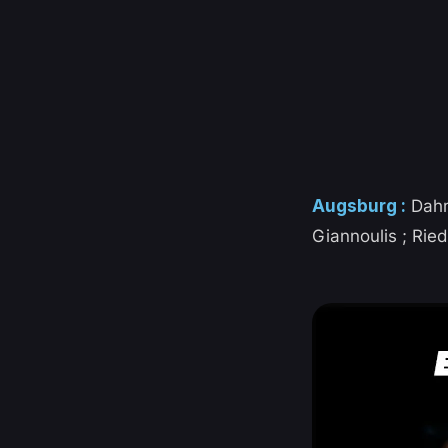
Augsburg :
Dahme
Giannoulis ; Rie