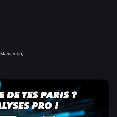
, Massengo,