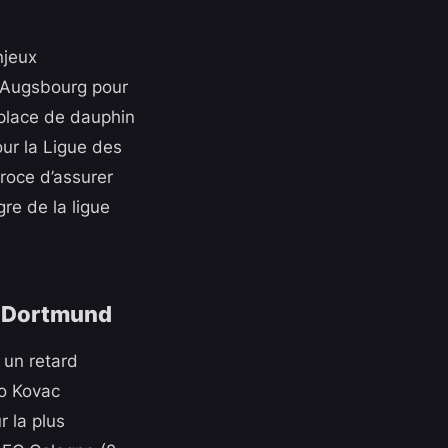
njeux
e Augsbourg pour
place de dauphin
our la Ligue des
roce d’assurer
gre de la ligue
 un retard
ko Kovac
r la plus