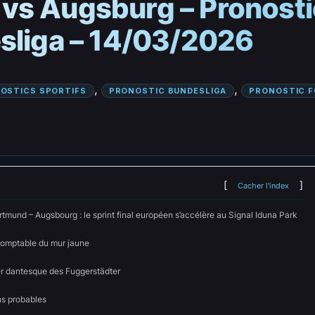
s Augsburg – Pronostic 
esliga – 14/03/2026
, 
, 
OSTICS SPORTIFS
PRONOSTIC BUNDESLIGA
PRONOSTIC 
Cacher l'index
tmund – Augsbourg : le sprint final européen s’accélère au Signal Iduna Park
 comptable du mur jaune
er dantesque des Fuggerstädter
s probables