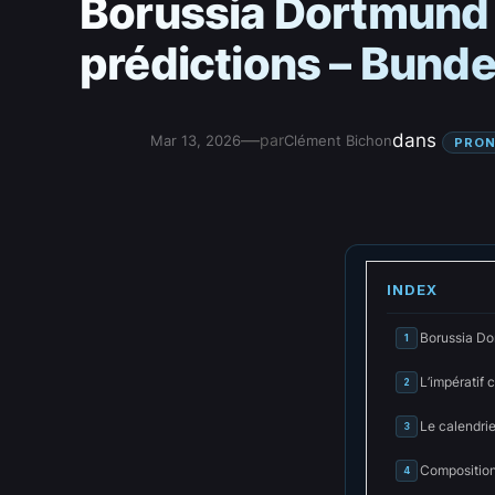
Borussia Dortmund v
prédictions – Bund
—
dans
par
Mar 13, 2026
Clément Bichon
PRON
INDEX
Borussia Dor
1
L’impératif
2
Le calendri
3
Composition
4