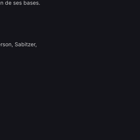
in de ses bases.
rson, Sabitzer,