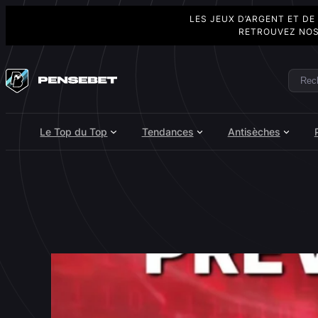
LES JEUX D’ARGENT ET DE
RETROUVEZ NOS
Aller
au
Rech
Search
contenu
Le Top du Top
Tendances
Antisèches