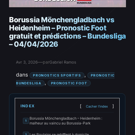
Borussia Mönchengladbach vs
Heidenheim – Pronostic Foot
gratuit et prédictions – Bundesliga
– 04/04/2026
—
par
Avr 3, 2026
Gabriel Ramos
dans
, 
PRONOSTICS SPORTIFS
PRONOSTIC
, 
BUNDESLIGA
PRONOSTIC FOOT
INDEX
Cacher l'index
Borussia Mönchengladbach – Heidenheim :
1
malheur au vaincu au Borussia-Park
Les Poulains se rebiffent à domicile
2