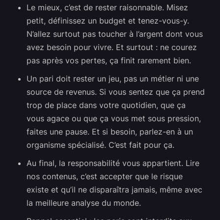
Le mieux, c’est de rester raisonnable. Misez
petit, définissez un budget et tenez-vous-y.
N’allez surtout pas toucher à l’argent dont vous
avez besoin pour vivre. Et surtout : ne courez
pas après vos pertes, ça finit rarement bien.
Un pari doit rester un jeu, pas un métier ni une
source de revenus. Si vous sentez que ça prend
trop de place dans votre quotidien, que ça
vous agace ou que ça vous met sous pression,
faites une pause. Et si besoin, parlez-en à un
organisme spécialisé. C’est fait pour ça.
Au final, la responsabilité vous appartient. Lire
nos contenus, c’est accepter que le risque
existe et qu’il ne disparaîtra jamais, même avec
la meilleure analyse du monde.