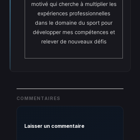
motivé qui cherche à multiplier les
expériences professionnelles
dans le domaine du sport pour
développer mes compétences et
relever de nouveaux défis
COMMENTAIRES
Laisser un commentaire