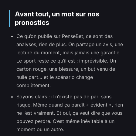
Avant tout, un mot sur nos
pronostics
Ce qu’on publie sur PenseBet, ce sont des
analyses, rien de plus. On partage un avis, une
lecture du moment, mais jamais une garantie.
Le sport reste ce qu’il est : imprévisible. Un
carton rouge, une blessure, un but venu de
nulle part… et le scénario change
complètement.
Soyons clairs : il n’existe pas de pari sans
risque. Même quand ça paraît « évident », rien
ne l’est vraiment. Et oui, ça veut dire que vous
pouvez perdre. C’est même inévitable à un
moment ou un autre.