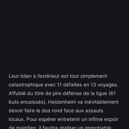
Leur bilan à l’extérieur est tout simplement
catastrophique avec 11 défaites en 13 voyages.
Affublé du titre de pire défense de la ligue (61
buts encaissés), Heidenheim va inévitablement
devoir faire le dos rond face aux assauts
locaux. Pour espérer entretenir un infime espoir
de maintien, il faudra réaliser un improbable