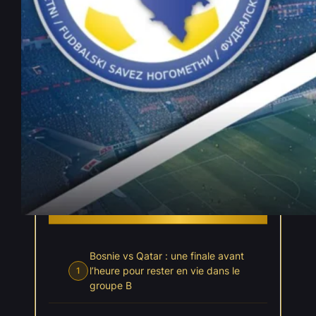
Bosnie vs Qatar – Pronostic
Gratuit Coupe du Monde 2026
– 24/06/2026
Juin 23, 2026
—
Elouan Chartier
par
dans
, 
Coupe du Monde 2026
Pronostics
INDEX
Cacher l'index
Bosnie vs Qatar : une finale avant
l’heure pour rester en vie dans le
1
groupe B