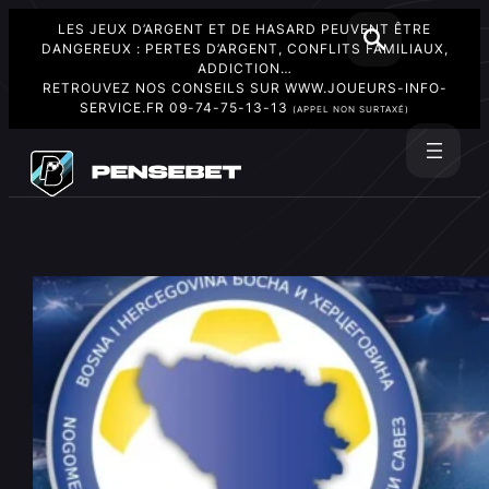
LES JEUX D’ARGENT ET DE HASARD PEUVENT ÊTRE
DANGEREUX : PERTES D’ARGENT, CONFLITS FAMILIAUX,
ADDICTION…
RETROUVEZ NOS CONSEILS SUR
WWW.JOUEURS-INFO-
SERVICE.FR
09-74-75-13-13
(APPEL NON SURTAXÉ)
Aller
au
Rechercher
contenu