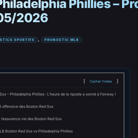
iladelphia Phillies – P
/05/2026
, 
STICS SPORTIFS
PRONOSTIC MLB
Cacher l'index
ox – Philadelphia Phillies : L’heure de la riposte a sonné à Fenway !
té offensive des Boston Red Sox
 l’assurance vie des Boston Red Sox
LB Boston Red Sox vs Philadelphia Phillies