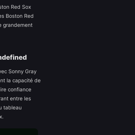
oston Red Sox
les Boston Red
ge grandement
avec Sonny Gray
nt la capacité de
aire confiance
ant entre les
u tableau
x.