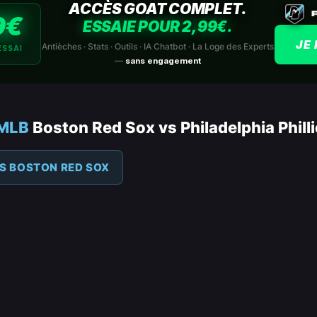
ACCÈS GOAT COMPLET.
9€
ESSAIE POUR 2,99€.
JE 
Antièches · Stats · Outils · IA Chatbot · La Loge des Experts
ESSAI
—
sans engagement
 MLB
Boston Red Sox vs Philadelphia Phill
ES BOSTON RED SOX