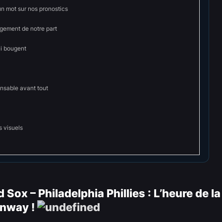
un mot sur nos pronostics
ement de notre part
ui bougent
onsable avant tout
s visuels
Sox – Philadelphia Phillies : L’heure de la
enway !