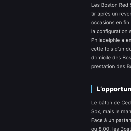
Les Boston Red S
tir après un reve
occasions en fin
la configuration
Philadelphie a e
cette fois d’un d
domicile des Bos
prestation des B
L’opportun
Le bâton de Cedd
Sox, mais le man
Face à un partan
ou 8.00, les Bos