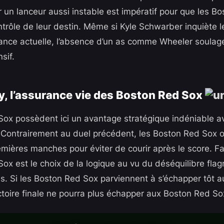
r un lanceur aussi instable est impératif pour que les B
ntrôle de leur destin. Même si Kyle Schwarber inquiète 
sance actuelle, l’absence d’un as comme Wheeler soula
sif.
, l’assurance vie des Boston Red Sox
ox possèdent ici un avantage stratégique indéniable 
. Contrairement au duel précédent, les Boston Red Sox o
remières manches pour éviter de courir après le score. F
x est le choix de la logique au vu du déséquilibre flagr
s. Si les Boston Red Sox parviennent à s’échapper tôt a
ictoire finale ne pourra plus échapper aux Boston Red So