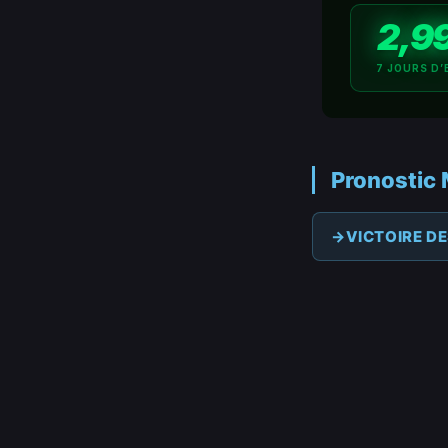
2,9
7 JOURS D’
Pronostic
VICTOIRE D