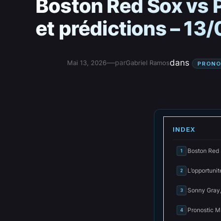
Boston Red Sox vs Ph
et prédictions – 13
—
dans
par
Mai 13, 2026
Gabriel Ramos
PRONO
INDEX
Boston Red S
1
L’opportuni
2
Sonny Gray,
3
Pronostic M
4