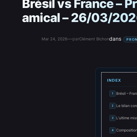
Brésil vs France – P
amical – 26/03/20
—
dans
par
Mar 24, 2026
Clément Bichon
PRON
INDEX
Brésil – Fr
1
Le bilan co
2
L’ultime mi
3
Composition
4