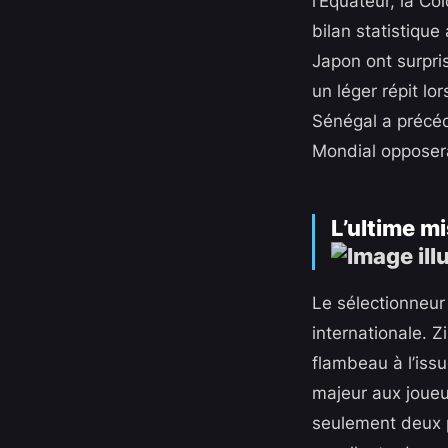
l’Équateur, la C
bilan statistique 
Japon ont surpris
un léger répit l
Sénégal a précéd
Mondial opposera 
L’ultime m
Le sélectionneur
internationale. 
flambeau à l’iss
majeur aux joueu
seulement deux p