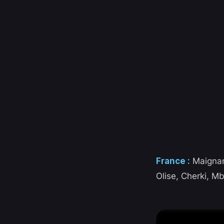
France :
Maignan
Olise, Cherki, 