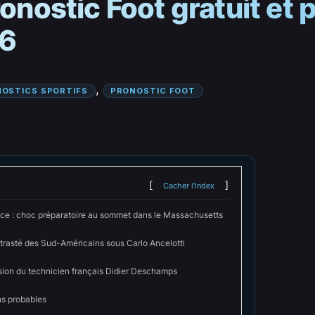
ronostic Foot gratuit et
26
, 
OSTICS SPORTIFS
PRONOSTIC FOOT
Cacher l'index
ance : choc préparatoire au sommet dans le Massachusetts
ntrasté des Sud-Américains sous Carlo Ancelotti
ssion du technicien français Didier Deschamps
s probables