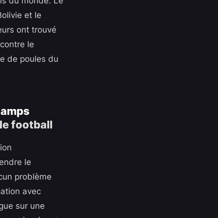
ons du monde. Le
olivie et le
eurs ont trouvé
contre le
se de poules du
champs
ion
endre le
ucun problème
cation avec
gue sur une