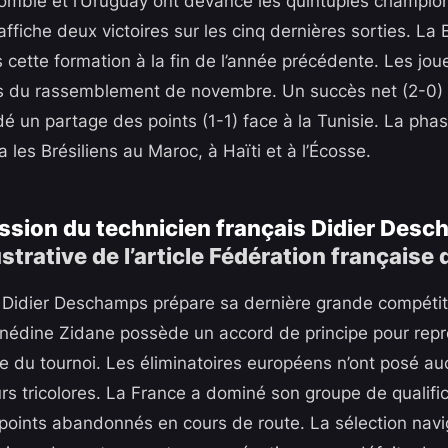
olombie et l’Uruguay ont devancé les quintuples champi
affiche deux victoires sur les cinq dernières sorties. La B
 cette formation à la fin de l’année précédente. Les jou
ors du rassemblement de novembre. Un succès net (2-0) 
é un partage des points (1-1) face à la Tunisie. La pha
les Brésiliens au Maroc, à Haïti et à l’Écosse.
ission du technicien français Didier Des
 Didier Deschamps prépare sa dernière grande compétit
Zinédine Zidane possède un accord de principe pour repr
ue du tournoi. Les éliminatoires européens n’ont posé a
rs tricolores. La France a dominé son groupe de qualifi
oints abandonnés en cours de route. La sélection navi