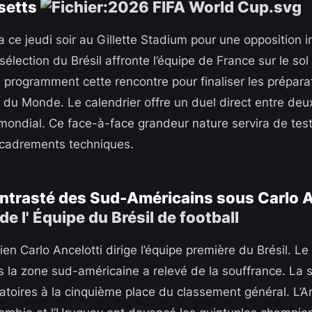
setts
ira ce jeudi soir au Gillette Stadium pour une opposition 
sélection du Brésil affronte l’équipe de France sur le so
 programment cette rencontre pour finaliser les préparat
du Monde. Le calendrier offre un duel direct entre deu
 mondial. Ce face-à-face grandeur nature servira de test
ncadrements techniques.
ontrasté des Sud-Américains sous Carlo A
lien Carlo Ancelotti dirige l’équipe première du Brésil. L
s la zone sud-américaine a relevé de la souffrance. La s
natoires à la cinquième place du classement général. L’A