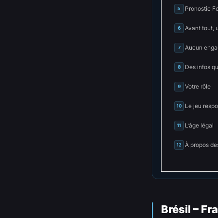
Pronostic Fo
5
Avant tout, 
6
Aucun engag
7
Des infos q
8
Votre rôle
9
Le jeu resp
10
L’âge légal
11
À propos de
12
Brésil – F