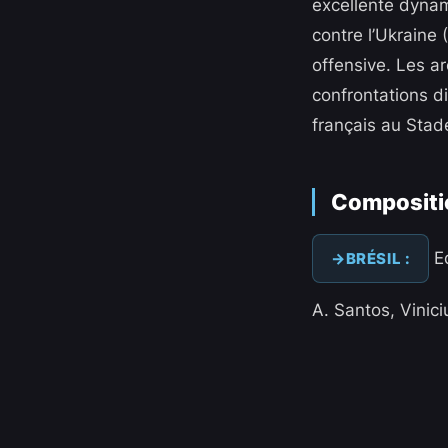
excellente dynam
contre l’Ukraine 
offensive. Les a
confrontations d
français au Stad
Compositi
Ed
BRÉSIL :
A. Santos, Vinici