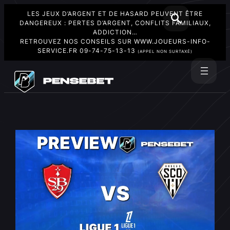
LES JEUX D’ARGENT ET DE HASARD PEUVENT ÊTRE
DANGEREUX : PERTES D’ARGENT, CONFLITS FAMILIAUX,
ADDICTION…
RETROUVEZ NOS CONSEILS SUR
WWW.JOUEURS-INFO-
SERVICE.FR
09-74-75-13-13
(APPEL NON SURTAXÉ)
Aller
au
Rechercher
contenu