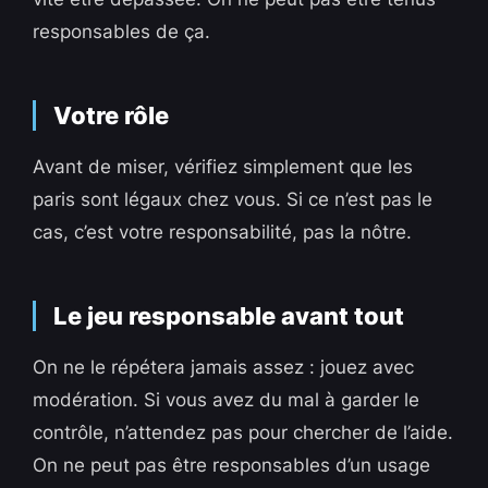
responsables de ça.
Votre rôle
Avant de miser, vérifiez simplement que les
paris sont légaux chez vous. Si ce n’est pas le
cas, c’est votre responsabilité, pas la nôtre.
Le jeu responsable avant tout
On ne le répétera jamais assez : jouez avec
modération. Si vous avez du mal à garder le
contrôle, n’attendez pas pour chercher de l’aide.
On ne peut pas être responsables d’un usage