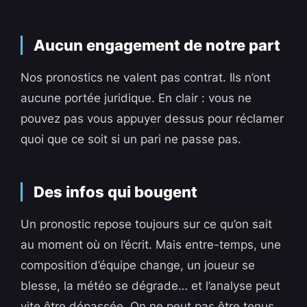
Aucun engagement de notre part
Nos pronostics ne valent pas contrat. Ils n’ont
aucune portée juridique. En clair : vous ne
pouvez pas vous appuyer dessus pour réclamer
quoi que ce soit si un pari ne passe pas.
Des infos qui bougent
Un pronostic repose toujours sur ce qu’on sait
au moment où on l’écrit. Mais entre-temps, une
composition d’équipe change, un joueur se
blesse, la météo se dégrade… et l’analyse peut
vite être dépassée. On ne peut pas être tenus