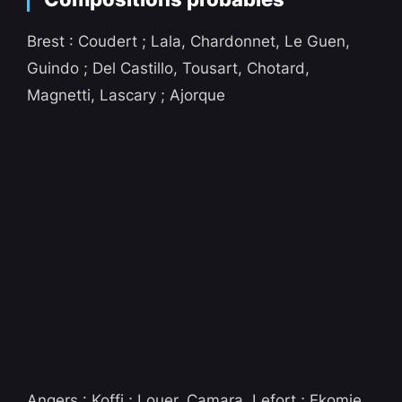
Brest : Coudert ; Lala, Chardonnet, Le Guen,
Guindo ; Del Castillo, Tousart, Chotard,
Magnetti, Lascary ; Ajorque
Angers : Koffi ; Louer, Camara, Lefort ; Ekomie,