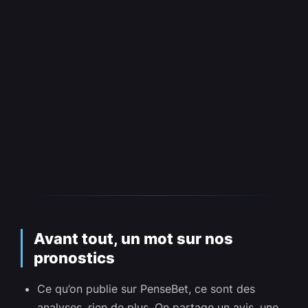
Avant tout, un mot sur nos
pronostics
Ce qu’on publie sur PenseBet, ce sont des
analyses, rien de plus. On partage un avis, une