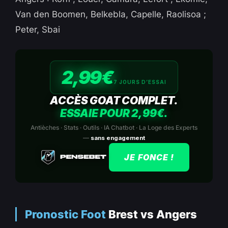
Van den Boomen, Belkebla, Capelle, Raolisoa ;
Peter, Sbai
2,99€
7 JOURS D’ESSAI
ACCÈS GOAT COMPLET.
ESSAIE POUR 2,99€.
Antièches · Stats · Outils · IA Chatbot · La Loge des Experts
—
sans engagement
JE FONCE !
Pronostic Foot
Brest vs
Angers