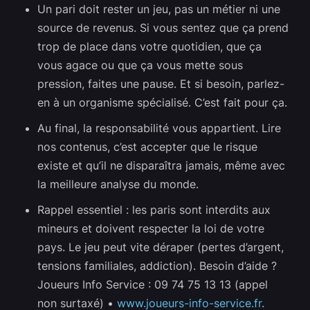
Un pari doit rester un jeu, pas un métier ni une
source de revenus. Si vous sentez que ça prend
trop de place dans votre quotidien, que ça
vous agace ou que ça vous mette sous
pression, faites une pause. Et si besoin, parlez-
en à un organisme spécialisé. C’est fait pour ça.
Au final, la responsabilité vous appartient. Lire
nos contenus, c’est accepter que le risque
existe et qu’il ne disparaîtra jamais, même avec
la meilleure analyse du monde.
Rappel essentiel : les paris sont interdits aux
mineurs et doivent respecter la loi de votre
pays. Le jeu peut vite déraper (pertes d’argent,
tensions familiales, addiction). Besoin d’aide ?
Joueurs Info Service : 09 74 75 13 13 (appel
non surtaxé) •
www.joueurs-info-service.fr
.