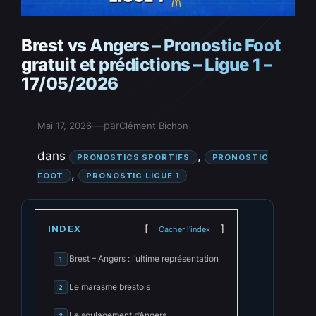
Brest vs Angers – Pronostic Foot
gratuit et prédictions – Ligue 1 –
17/05/2026
—
par
Mai 17, 2026
Clément Bichon
dans
, 
PRONOSTICS SPORTIFS
PRONOSTIC
, 
FOOT
PRONOSTIC LIGUE 1
INDEX
Cacher l'index
Brest – Angers : l’ultime représentation
1
Le marasme brestois
2
Le soulagement d’Angers
3