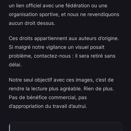
un lien officiel avec une fédération ou une
organisation sportive, et nous ne revendiquons
aucun droit dessus.
Ces droits appartiennent aux auteurs d’origine.
Si malgré notre vigilance un visuel posait
problème, contactez-nous : il sera retiré sans
délai.
Notre seul objectif avec ces images, c’est de
rendre la lecture plus agréable. Rien de plus.
Pas de bénéfice commercial, pas
d’appropriation du travail d’autrui.