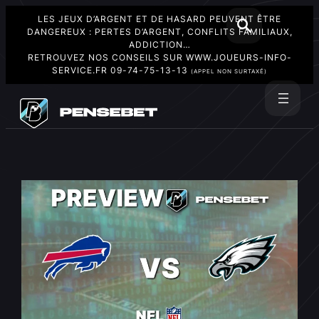
LES JEUX D’ARGENT ET DE HASARD PEUVENT ÊTRE
DANGEREUX : PERTES D’ARGENT, CONFLITS FAMILIAUX,
ADDICTION…
RETROUVEZ NOS CONSEILS SUR
WWW.JOUEURS-INFO-
SERVICE.FR
09-74-75-13-13
(APPEL NON SURTAXÉ)
Aller
au
Rechercher
contenu