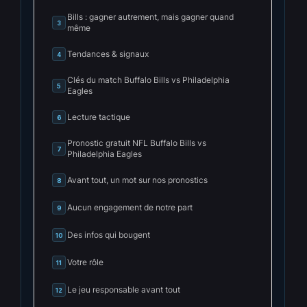
Bills : gagner autrement, mais gagner quand
3
même
Tendances & signaux
4
Clés du match Buffalo Bills vs Philadelphia
5
Eagles
Lecture tactique
6
Pronostic gratuit NFL Buffalo Bills vs
7
Philadelphia Eagles
Avant tout, un mot sur nos pronostics
8
Aucun engagement de notre part
9
Des infos qui bougent
10
Votre rôle
11
Le jeu responsable avant tout
12