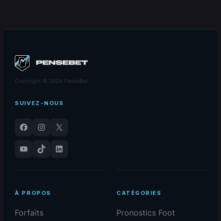
gratuit et
gratuit et
prédictions –
prédictions –
28/12/2025
28/12/2025
Copyright © 2026 PenseBet
SUIVEZ-NOUS
Facebook
Instagram
X
YouTube
TikTok
LinkedIn
À PROPOS
CATÉGORIES
Forfaits
Pronostics Foot