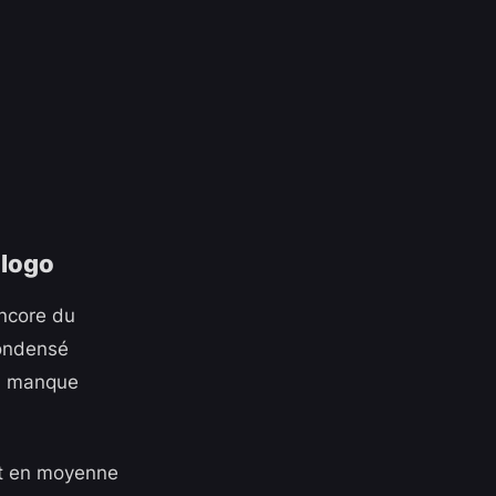
encore du
condensé
 ça manque
ent en moyenne