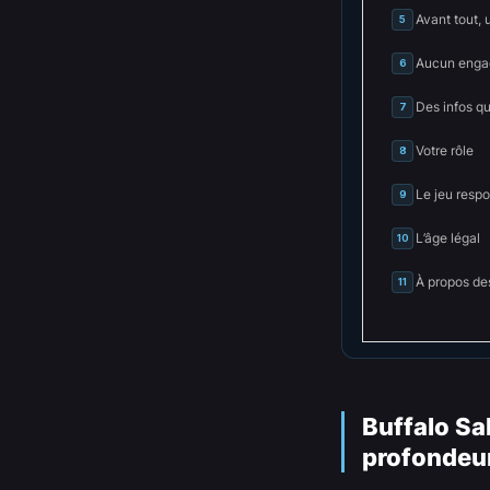
Avant tout, 
5
Aucun engag
6
Des infos q
7
Votre rôle
8
Le jeu resp
9
L’âge légal
10
À propos de
11
Buffalo Sa
profondeu