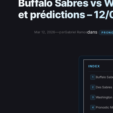
Buffalo Sabres vs W
et prédictions – 12
—
dans
par
Mar 12, 2026
Gabriel Ramos
PRONO
INDEX
Buffalo Sabr
1
Des Sabres 
2
Washington à
3
Pronostic N
4