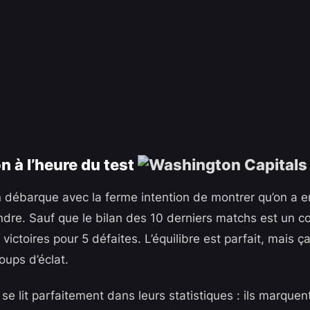
 à l’heure du test
n débarque avec la ferme intention de montrer qu’on a 
ndre. Sauf que le bilan des 10 derniers matchs est un 
 victoires pour 5 défaites. L’équilibre est parfait, mais
oups d’éclat.
 se lit parfaitement dans leurs statistiques : ils marqu