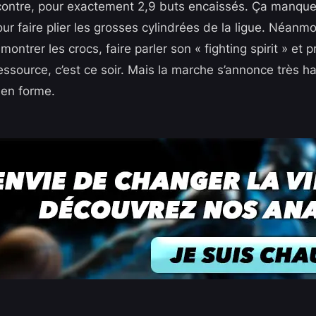
contre, pour exactement 2,9 buts encaissés. Ça manque 
r faire plier les grosses cylindrées de la ligue. Néanmoin
ntrer les crocs, faire parler son « fighting spirit » et 
ressource, c’est ce soir. Mais la marche s’annonce très h
 en forme.