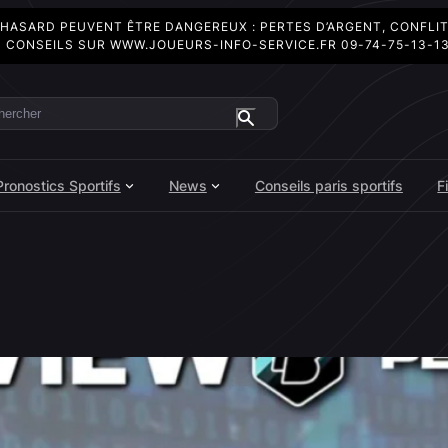
 HASARD PEUVENT ÊTRE DANGEREUX : PERTES D’ARGENT, CONFLI
 CONSEILS SUR
WWW.JOUEURS-INFO-SERVICE.FR
09-74-75-13-1
ercher
Pronostics Sportifs
News
Conseils paris sportifs
F